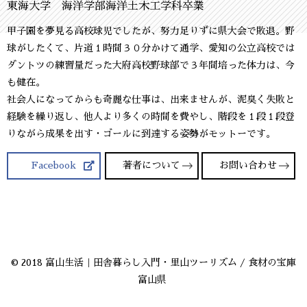
東海大学 海洋学部海洋土木工学科卒業
甲子園を夢見る高校球児でしたが、努力足りずに県大会で敗退。野
球がしたくて、片道１時間３０分かけて通学、愛知の公立高校では
ダントツの練習量だった大府高校野球部で３年間培った体力は、今
も健在。
社会人になってからも奇麗な仕事は、出来ませんが、泥臭く失敗と
経験を繰り返し、他人より多くの時間を費やし、階段を１段１段登
りながら成果を出す・ゴールに到達する姿勢がモットーです。
Facebook
著者について
お問い合わせ
© 2018 富山生活｜田舎暮らし入門・里山ツーリズム / 食材の宝庫
富山県