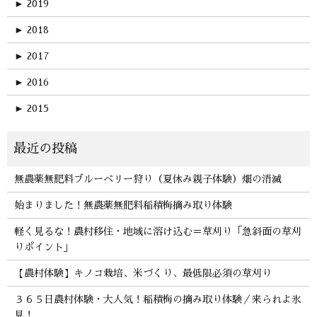
►
2019
►
2018
►
2017
►
2016
►
2015
無農薬無肥料ブルーベリー狩り（夏休み親子体験）畑の消滅
始まりました！無農薬無肥料稲積梅摘み取り体験
軽く見るな！農村移住・地域に溶け込む＝草刈り「急斜面の草刈
りポイント」
【農村体験】キノコ栽培、米づくり、最低限必須の草刈り
３６５日農村体験・大人気！稲積梅の摘み取り体験／来られよ氷
見！