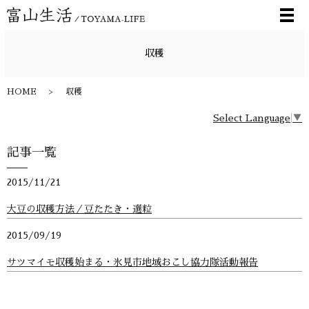
メ
収穫
HOME
収穫
Select Language
▼
記事一覧
2015/11/21
大豆の収穫方法／豆たたき・選粒
2015/09/19
サツマイモ収穫始まる・氷見市地域おこし協力隊活動報告