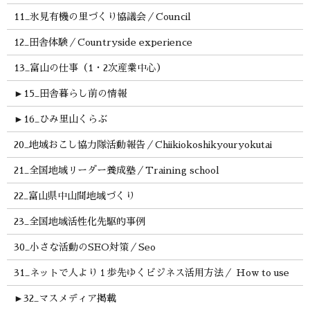
11_氷見有機の里づくり協議会／Council
12_田舎体験／Countryside experience
13_富山の仕事（1・2次産業中心）
►
15_田舎暮らし前の情報
►
16_ひみ里山くらぶ
20_地域おこし協力隊活動報告／Chiikiokoshikyouryokutai
21_全国地域リーダー養成塾／Training school
22_富山県中山間地域づくり
23_全国地域活性化先駆的事例
30_小さな活動のSEO対策／Seo
31_ネットで人より１歩先ゆくビジネス活用方法／ How to use
►
32_マスメディア掲載