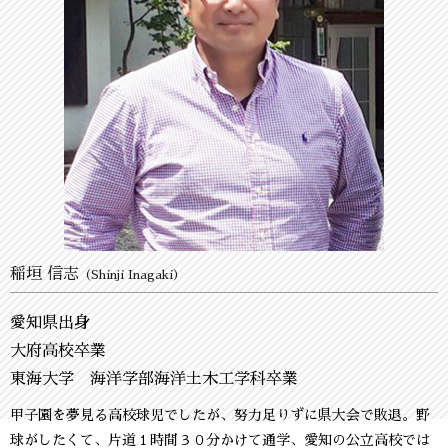
稲垣 信志
（Shinji Inagaki）
愛知県出身
大府高校卒業
東海大学 海洋学部海洋土木工学科卒業
甲子園を夢見る高校球児でしたが、努力足りずに県大会で敗退。野
球がしたくて、片道１時間３０分かけて通学、愛知の公立高校では