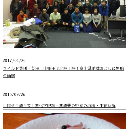
2017/01/20
ワイルド集団・英田上山棚田団北陸上陸！富山県地域おこしに黒船
の衝撃
2015/09/26
目指せ半農半X！無化学肥料・無農薬の野菜の収穫・生育状況