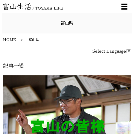
メ
富山県
HOME
富山県
Select Language
▼
記事一覧