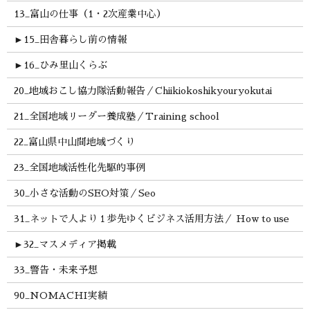
13_富山の仕事（1・2次産業中心）
►
15_田舎暮らし前の情報
►
16_ひみ里山くらぶ
20_地域おこし協力隊活動報告／Chiikiokoshikyouryokutai
21_全国地域リーダー養成塾／Training school
22_富山県中山間地域づくり
23_全国地域活性化先駆的事例
30_小さな活動のSEO対策／Seo
31_ネットで人より１歩先ゆくビジネス活用方法／ How to use
►
32_マスメディア掲載
33_警告・未来予想
90_NOMACHI実績