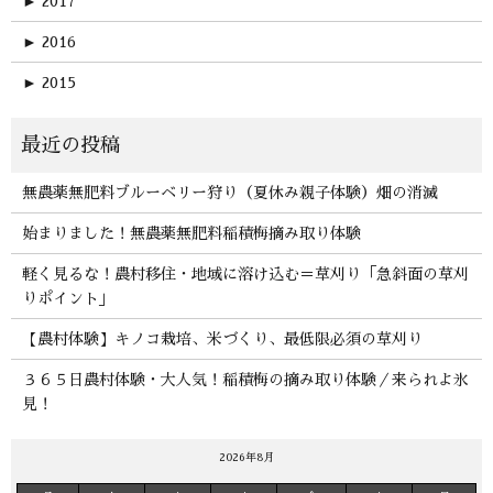
►
2017
►
2016
►
2015
無農薬無肥料ブルーベリー狩り（夏休み親子体験）畑の消滅
始まりました！無農薬無肥料稲積梅摘み取り体験
軽く見るな！農村移住・地域に溶け込む＝草刈り「急斜面の草刈
りポイント」
【農村体験】キノコ栽培、米づくり、最低限必須の草刈り
３６５日農村体験・大人気！稲積梅の摘み取り体験／来られよ氷
見！
2026年8月