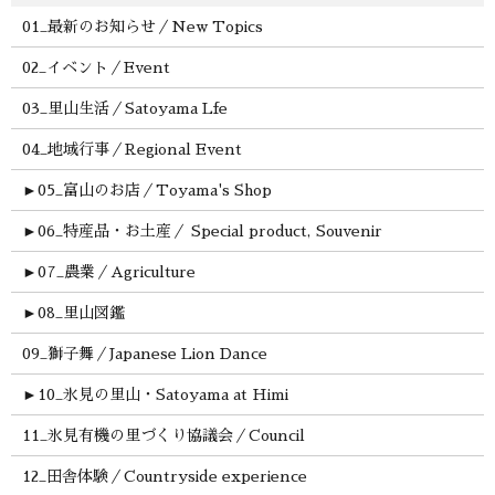
01_最新のお知らせ／New Topics
02_イベント／Event
03_里山生活／Satoyama Lfe
04_地域行事／Regional Event
►
05_富山のお店／Toyama's Shop
►
06_特産品・お土産／ Special product, Souvenir
►
07_農業／Agriculture
►
08_里山図鑑
09_獅子舞／Japanese Lion Dance
►
10_氷見の里山・Satoyama at Himi
11_氷見有機の里づくり協議会／Council
12_田舎体験／Countryside experience