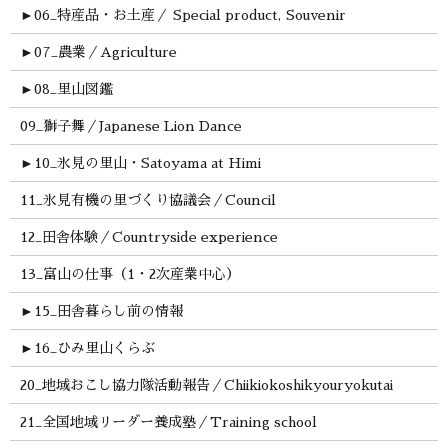
►
06_特産品・お土産／ Special product, Souvenir
►
07_農業／Agriculture
►
08_里山図鑑
09_獅子舞／Japanese Lion Dance
►
10_氷見の里山・Satoyama at Himi
11_氷見有機の里づくり協議会／Council
12_田舎体験／Countryside experience
13_富山の仕事（1・2次産業中心）
►
15_田舎暮らし前の情報
►
16_ひみ里山くらぶ
20_地域おこし協力隊活動報告／Chiikiokoshikyouryokutai
21_全国地域リーダー養成塾／Training school