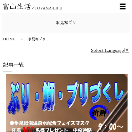
メ
氷見寒ブリ
HOME
氷見寒ブリ
Select Language
▼
記事一覧