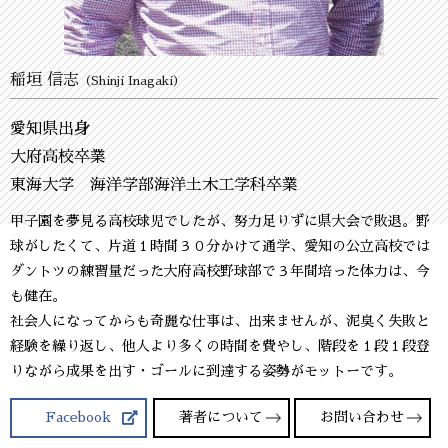
稲垣 信志
（Shinji Inagaki）
愛知県出身
大府高校卒業
東海大学 海洋学部海洋土木工学科卒業
甲子園を夢見る高校球児でしたが、努力足りずに県大会で敗退。野
球がしたくて、片道１時間３０分かけて通学、愛知の公立高校では
ダントツの練習量だった大府高校野球部で３年間培った体力は、今
も健在。
社会人になってからも奇麗な仕事は、出来ませんが、泥臭く失敗と
経験を繰り返し、他人より多くの時間を費やし、階段を１段１段登
りながら成果を出す・ゴールに到達する姿勢がモットーです。
Facebook
著者について
お問い合わせ