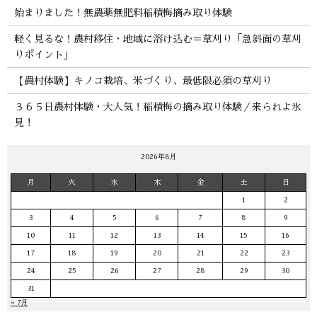
始まりました！無農薬無肥料稲積梅摘み取り体験
軽く見るな！農村移住・地域に溶け込む＝草刈り「急斜面の草刈
りポイント」
【農村体験】キノコ栽培、米づくり、最低限必須の草刈り
３６５日農村体験・大人気！稲積梅の摘み取り体験／来られよ氷
見！
2026年8月
月
火
水
木
金
土
日
1
2
3
4
5
6
7
8
9
10
11
12
13
14
15
16
17
18
19
20
21
22
23
24
25
26
27
28
29
30
31
« 7月