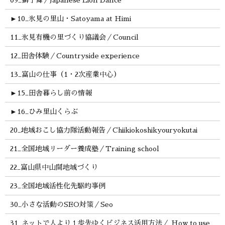
►
10_氷見の里山・Satoyama at Himi
11_氷見有機の里づくり協議会／Council
12_田舎体験／Countryside experience
13_富山の仕事（1・2次産業中心）
►
15_田舎暮らし前の情報
►
16_ひみ里山くらぶ
20_地域おこし協力隊活動報告／Chiikiokoshikyouryokutai
21_全国地域リーダー養成塾／Training school
22_富山県中山間地域づくり
23_全国地域活性化先駆的事例
30_小さな活動のSEO対策／Seo
31_ネットで人より１歩先ゆくビジネス活用方法／ How to use