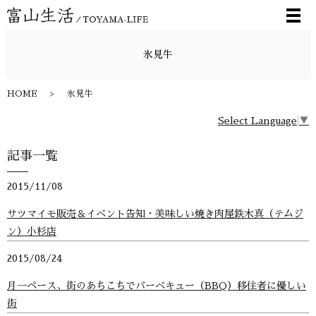
メ
氷見牛
HOME
氷見牛
Select Language
▼
記事一覧
2015/11/08
サツマイモ販売＆イベント告知・美味しい焼き肉屋鉄木真（テムジ
ン）小杉店
2015/08/24
月一ペース、街のあちこちでバーベキュー（BBQ）移住者に優しい
街