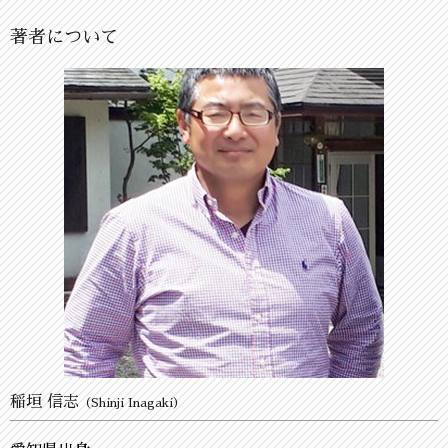
著者について
稲垣 信志
（Shinji Inagaki）