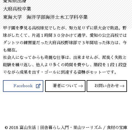
愛知県出身
大府高校卒業
東海大学 海洋学部海洋土木工学科卒業
甲子園を夢見る高校球児でしたが、努力足りずに県大会で敗退。野
球がしたくて、片道１時間３０分かけて通学、愛知の公立高校では
ダントツの練習量だった大府高校野球部で３年間培った体力は、今
も健在。
社会人になってからも奇麗な仕事は、出来ませんが、泥臭く失敗と
経験を繰り返し、他人より多くの時間を費やし、階段を１段１段登
りながら成果を出す・ゴールに到達する姿勢がモットーです。
Facebook
著者について
お問い合わせ
© 2018 富山生活｜田舎暮らし入門・里山ツーリズム / 食材の宝庫