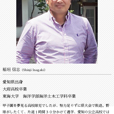
稲垣 信志
（Shinji Inagaki）
愛知県出身
大府高校卒業
東海大学 海洋学部海洋土木工学科卒業
甲子園を夢見る高校球児でしたが、努力足りずに県大会で敗退。野
球がしたくて、片道１時間３０分かけて通学、愛知の公立高校では