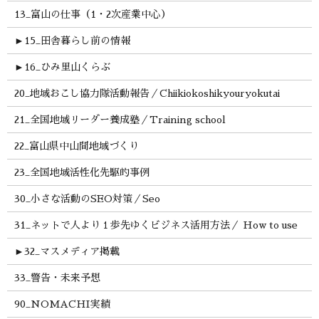
13_富山の仕事（1・2次産業中心）
►
15_田舎暮らし前の情報
►
16_ひみ里山くらぶ
20_地域おこし協力隊活動報告／Chiikiokoshikyouryokutai
21_全国地域リーダー養成塾／Training school
22_富山県中山間地域づくり
23_全国地域活性化先駆的事例
30_小さな活動のSEO対策／Seo
31_ネットで人より１歩先ゆくビジネス活用方法／ How to use
►
32_マスメディア掲載
33_警告・未来予想
90_NOMACHI実績