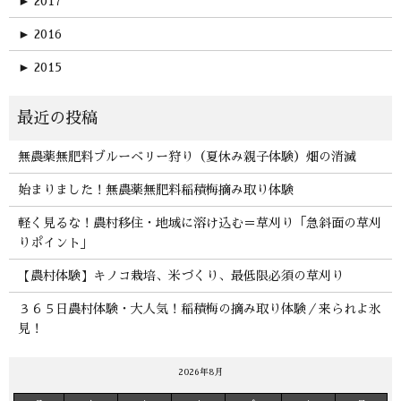
►
2017
►
2016
►
2015
無農薬無肥料ブルーベリー狩り（夏休み親子体験）畑の消滅
始まりました！無農薬無肥料稲積梅摘み取り体験
軽く見るな！農村移住・地域に溶け込む＝草刈り「急斜面の草刈
りポイント」
【農村体験】キノコ栽培、米づくり、最低限必須の草刈り
３６５日農村体験・大人気！稲積梅の摘み取り体験／来られよ氷
見！
2026年8月