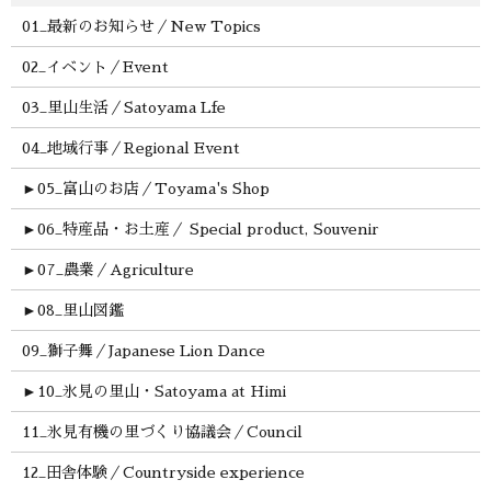
01_最新のお知らせ／New Topics
02_イベント／Event
03_里山生活／Satoyama Lfe
04_地域行事／Regional Event
►
05_富山のお店／Toyama's Shop
►
06_特産品・お土産／ Special product, Souvenir
►
07_農業／Agriculture
►
08_里山図鑑
09_獅子舞／Japanese Lion Dance
►
10_氷見の里山・Satoyama at Himi
11_氷見有機の里づくり協議会／Council
12_田舎体験／Countryside experience