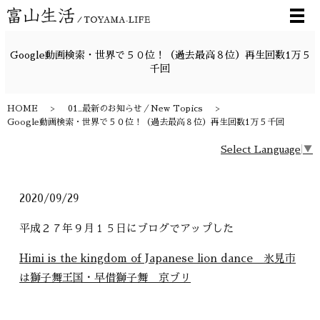
メ
Google動画検索・世界で５０位！（過去最高８位）再生回数1万５
千回
HOME
01_最新のお知らせ／New Topics
Google動画検索・世界で５０位！（過去最高８位）再生回数1万５千回
Select Language
▼
2020/09/29
平成２７年９月１５日にブログでアップした
Himi is the kingdom of Japanese lion dance 氷見市
は獅子舞王国・早借獅子舞＿京ブリ