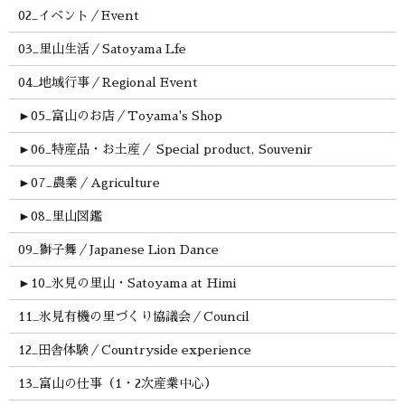
02_イベント／Event
03_里山生活／Satoyama Lfe
04_地域行事／Regional Event
►
05_富山のお店／Toyama's Shop
►
06_特産品・お土産／ Special product, Souvenir
►
07_農業／Agriculture
►
08_里山図鑑
09_獅子舞／Japanese Lion Dance
►
10_氷見の里山・Satoyama at Himi
11_氷見有機の里づくり協議会／Council
12_田舎体験／Countryside experience
13_富山の仕事（1・2次産業中心）