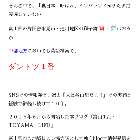
そんな中で、「裏日本」呼ばれ、インバウンドがまだまだ
浸透していない
富
山県
富山県の片田舎氷見市・速川地区の獅子舞
はおろ
か
中
部地方
においても英語検索で、
ダントツ１番
SNSでの情報発信、過去『大長谷山里だより』での実績と
経験で継続し続けて１０年。
２０１５年６月から開始した本ブログ『富山生活・
TOYAMA－LIFE』
富山県内の地域おこし協力隊として独自blogで情報発信を