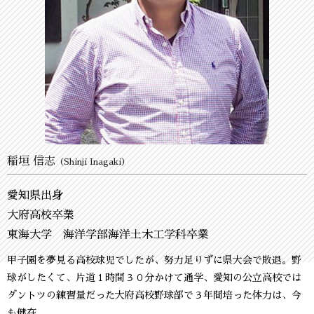
稲垣 信志
（Shinji Inagaki）
愛知県出身
大府高校卒業
東海大学 海洋学部海洋土木工学科卒業
甲子園を夢見る高校球児でしたが、努力足りずに県大会で敗退。野
球がしたくて、片道１時間３０分かけて通学、愛知の公立高校では
ダントツの練習量だった大府高校野球部で３年間培った体力は、今
も健在。