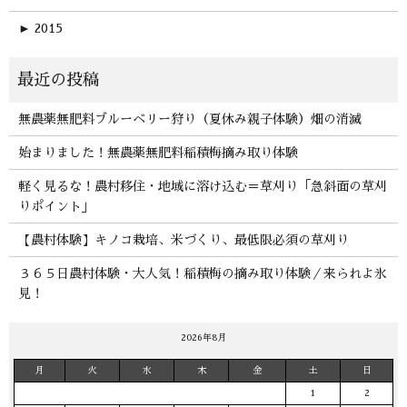
►
2015
無農薬無肥料ブルーベリー狩り（夏休み親子体験）畑の消滅
始まりました！無農薬無肥料稲積梅摘み取り体験
軽く見るな！農村移住・地域に溶け込む＝草刈り「急斜面の草刈
りポイント」
【農村体験】キノコ栽培、米づくり、最低限必須の草刈り
３６５日農村体験・大人気！稲積梅の摘み取り体験／来られよ氷
見！
2026年8月
月
火
水
木
金
土
日
1
2