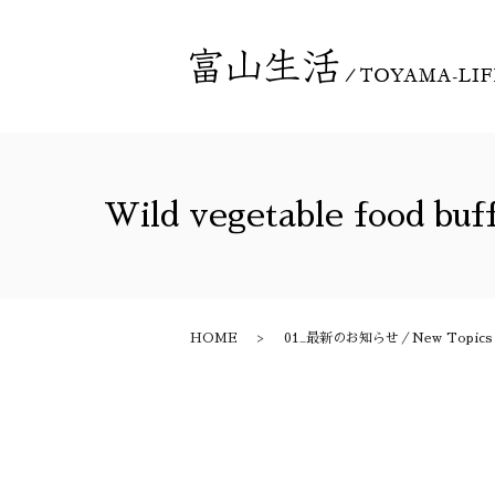
Wild vegetable foo
HOME
01_最新のお知らせ／New Topics