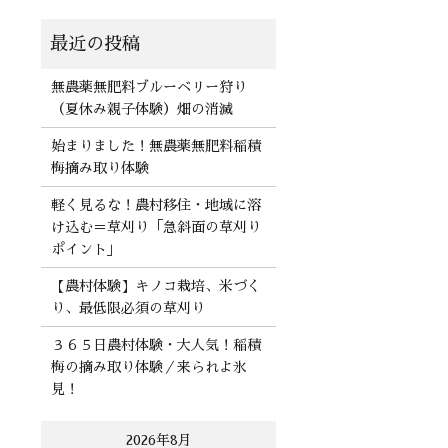
無農薬無肥料ブルーベリー狩り
（夏休み親子体験）畑の消滅
始まりました！無農薬無肥料稲積
梅摘み取り体験
軽く見るな！農村移住・地域に溶
け込む＝草刈り「急斜面の草刈り
ポイント」
【農村体験】キノコ栽培、米づく
り、最低限必須の草刈り
３６５日農村体験・大人気！稲積
梅の摘み取り体験／来られよ氷
見！
2026年8月