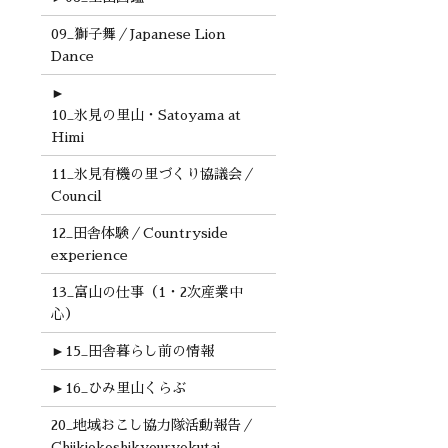
09_獅子舞／Japanese Lion
Dance
►
10_氷見の里山・Satoyama at
Himi
11_氷見有機の里づくり協議会／
Council
12_田舎体験／Countryside
experience
13_富山の仕事（1・2次産業中
心）
►
15_田舎暮らし前の情報
►
16_ひみ里山くらぶ
20_地域おこし協力隊活動報告／
Chiikiokoshikyouryokutai