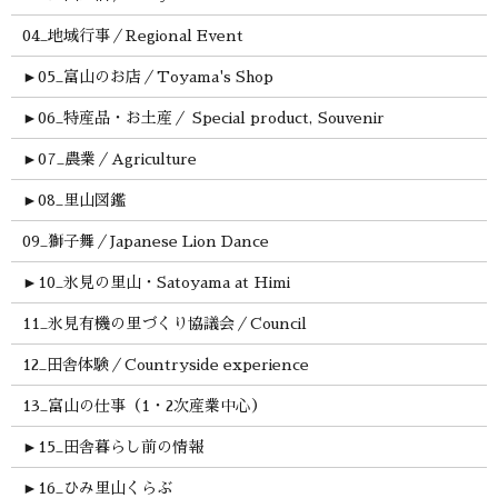
04_地域行事／Regional Event
►
05_富山のお店／Toyama's Shop
►
06_特産品・お土産／ Special product, Souvenir
►
07_農業／Agriculture
►
08_里山図鑑
09_獅子舞／Japanese Lion Dance
►
10_氷見の里山・Satoyama at Himi
11_氷見有機の里づくり協議会／Council
12_田舎体験／Countryside experience
13_富山の仕事（1・2次産業中心）
►
15_田舎暮らし前の情報
►
16_ひみ里山くらぶ