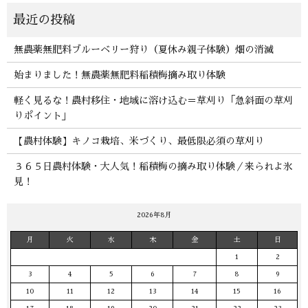
無農薬無肥料ブルーベリー狩り（夏休み親子体験）畑の消滅
始まりました！無農薬無肥料稲積梅摘み取り体験
軽く見るな！農村移住・地域に溶け込む＝草刈り「急斜面の草刈
りポイント」
【農村体験】キノコ栽培、米づくり、最低限必須の草刈り
３６５日農村体験・大人気！稲積梅の摘み取り体験／来られよ氷
見！
2026年8月
月
火
水
木
金
土
日
1
2
3
4
5
6
7
8
9
10
11
12
13
14
15
16