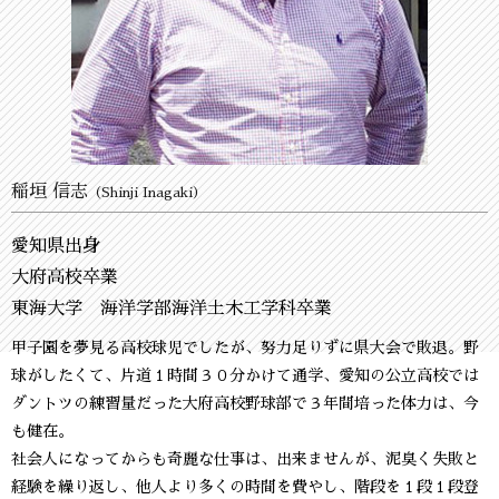
稲垣 信志
（Shinji Inagaki）
愛知県出身
大府高校卒業
東海大学 海洋学部海洋土木工学科卒業
甲子園を夢見る高校球児でしたが、努力足りずに県大会で敗退。野
球がしたくて、片道１時間３０分かけて通学、愛知の公立高校では
ダントツの練習量だった大府高校野球部で３年間培った体力は、今
も健在。
社会人になってからも奇麗な仕事は、出来ませんが、泥臭く失敗と
経験を繰り返し、他人より多くの時間を費やし、階段を１段１段登