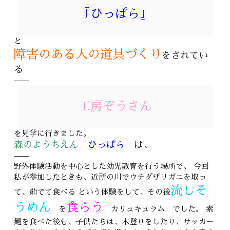
『ひっぱら』
と
障害のある人の道具づくり
をされてい
る
工房ぞうさん
を見学に行きました。
森のようちえん
ひっぱら
は、
野外体験活動を中心とした幼児教育を行う場所で、 今回
私が参加したときも、近所の川でウチダザリガニを取っ
流しそ
て、茹でて食べる という体験をして、その後
うめん
食らう
を
カリュキュラム でした。 素
麺を食べた後も、子供たちは、木登りをしたり、サッカー