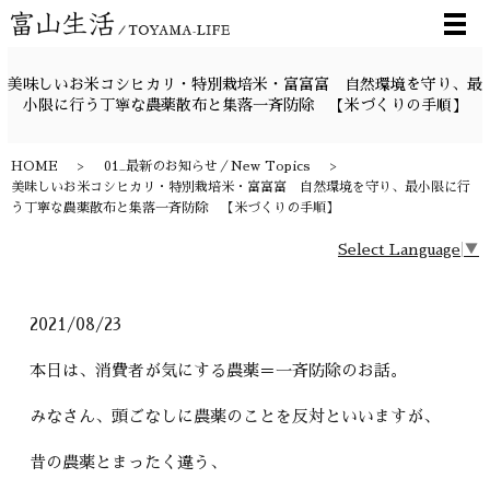
メ
美味しいお米コシヒカリ・特別栽培米・富富富 自然環境を守り、最
小限に行う丁寧な農薬散布と集落一斉防除 【米づくりの手順】
HOME
01_最新のお知らせ／New Topics
美味しいお米コシヒカリ・特別栽培米・富富富 自然環境を守り、最小限に行
う丁寧な農薬散布と集落一斉防除 【米づくりの手順】
Select Language
▼
2021/08/23
本日は、消費者が気にする農薬＝一斉防除のお話。
みなさん、頭ごなしに農薬のことを反対といいますが、
昔の農薬とまったく違う、