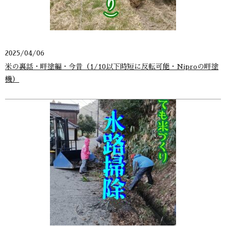
2025/04/06
米の裏話・畔塗編・今昔（1/10以下時短に反転可能・Niproの畔塗
機）