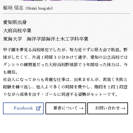
稲垣 信志
（Shinji Inagaki）
愛知県出身
大府高校卒業
東海大学 海洋学部海洋土木工学科卒業
甲子園を夢見る高校球児でしたが、努力足りずに県大会で敗退。野
球がしたくて、片道１時間３０分かけて通学、愛知の公立高校では
ダントツの練習量だった大府高校野球部で３年間培った体力は、今
も健在。
社会人になってからも奇麗な仕事は、出来ませんが、泥臭く失敗と
経験を繰り返し、他人より多くの時間を費やし、階段を１段１段登
りながら成果を出す・ゴールに到達する姿勢がモットーです。
Facebook
著者について
お問い合わせ