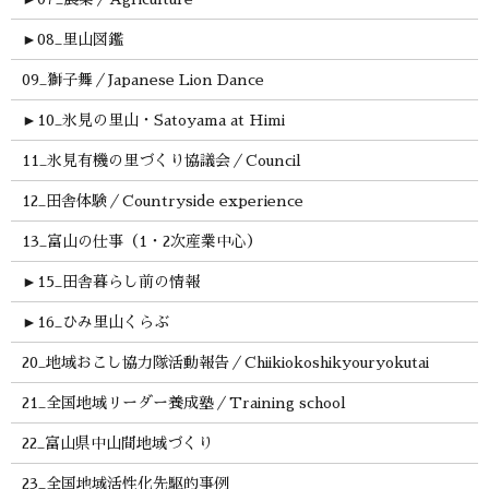
►
08_里山図鑑
09_獅子舞／Japanese Lion Dance
►
10_氷見の里山・Satoyama at Himi
11_氷見有機の里づくり協議会／Council
12_田舎体験／Countryside experience
13_富山の仕事（1・2次産業中心）
►
15_田舎暮らし前の情報
►
16_ひみ里山くらぶ
20_地域おこし協力隊活動報告／Chiikiokoshikyouryokutai
21_全国地域リーダー養成塾／Training school
22_富山県中山間地域づくり
23_全国地域活性化先駆的事例