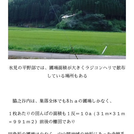
氷見の平野部では、圃場面積が大きくラジコンヘリで散布
している場所もある
脇之谷内は、集落全体でも8ｈａの圃場しかなく、
１０a（３１ｍ×３１ｍ
１枚あたりの田んぼの面積も１反＝
＝９９１ｍ２
）前後の棚田であり