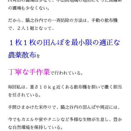
四角形の圃場は少なく、中山間地域の地形にそった曲線系
の圃場も少なくない。
だから、脇之谷内での一斉防除の方法は、手動の散布機
で、２人１組となって、
１枚１枚の田んぼを最小限の適正な
農薬散布
を
丁寧な手作業
で行われている。
毎回私は、重さ１０ｋｇ近くある散布機を担いで撒く担当
を任されている。
手間ひまかけた米作りで、脇之谷内の田んぼや周辺には、
今でもカエルや蛍やタニシなど多様な生物が生息し、豊か
な自然環境を保持している。