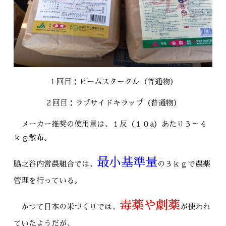
１回目：ビームスタークル（普通物）
２回目：ラブサイドキラップ（普通物）
メーカー推奨の使用量は、１反（１０a）あたり３～４
ｋｇ散布。
最小基準量
脇之谷内営農組合では、
の３ｋｇで農薬
管理を行っている。
毒薬や劇薬
かつて日本の米づくりでは、
が使われ
ていたようだが、