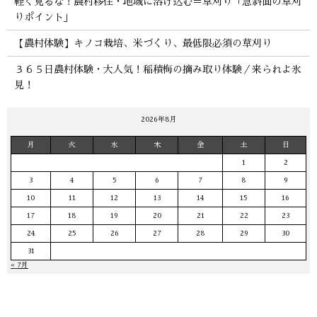
軽く見るな！農村移住・地域に溶け込む＝草刈り「急斜面の草刈
りポイント」
【農村体験】キノコ栽培、米づくり、最低限必須の草刈り
３６５日農村体験・大人気！稲積梅の摘み取り体験／来られよ氷
見！
2026年8月
月
火
水
木
金
土
日
1
2
3
4
5
6
7
8
9
10
11
12
13
14
15
16
17
18
19
20
21
22
23
24
25
26
27
28
29
30
31
« 7月