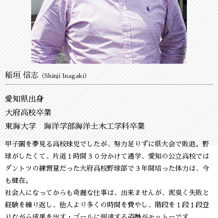
稲垣 信志
（Shinji Inagaki）
愛知県出身
大府高校卒業
東海大学 海洋学部海洋土木工学科卒業
甲子園を夢見る高校球児でしたが、努力足りずに県大会で敗退。野
球がしたくて、片道１時間３０分かけて通学、愛知の公立高校では
ダントツの練習量だった大府高校野球部で３年間培った体力は、今
も健在。
社会人になってからも奇麗な仕事は、出来ませんが、泥臭く失敗と
経験を繰り返し、他人より多くの時間を費やし、階段を１段１段登
りながら成果を出す・ゴールに到達する姿勢がモットーです。