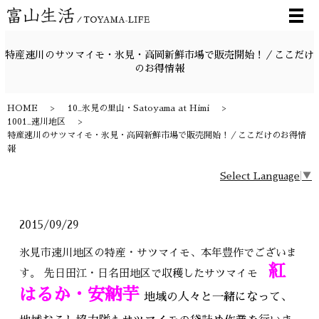
メ
特産速川のサツマイモ・氷見・高岡新鮮市場で販売開始！／ここだけ
のお得情報
HOME
10_氷見の里山・Satoyama at Himi
1001_速川地区
特産速川のサツマイモ・氷見・高岡新鮮市場で販売開始！／ここだけのお得情
報
Select Language
▼
2015/09/29
氷見市速川地区の特産・サツマイモ、本年豊作でございま
紅
す。 先日田江・日名田地区で収穫したサツマイモ
はるか・安納芋
地域の人々と一緒になって、