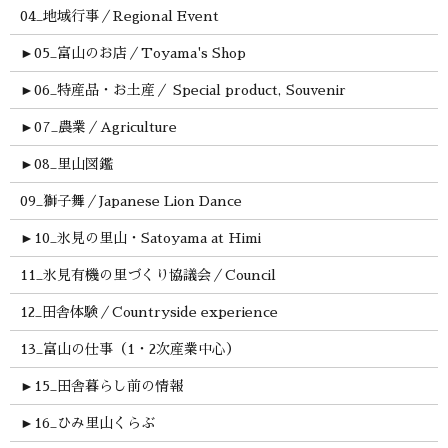
04_地域行事／Regional Event
►
05_富山のお店／Toyama's Shop
►
06_特産品・お土産／ Special product, Souvenir
►
07_農業／Agriculture
►
08_里山図鑑
09_獅子舞／Japanese Lion Dance
►
10_氷見の里山・Satoyama at Himi
11_氷見有機の里づくり協議会／Council
12_田舎体験／Countryside experience
13_富山の仕事（1・2次産業中心）
►
15_田舎暮らし前の情報
►
16_ひみ里山くらぶ