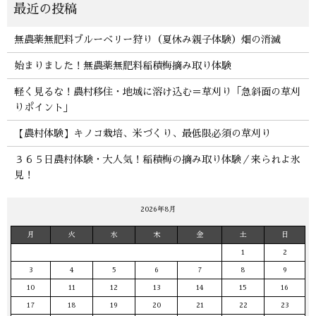
無農薬無肥料ブルーベリー狩り（夏休み親子体験）畑の消滅
始まりました！無農薬無肥料稲積梅摘み取り体験
軽く見るな！農村移住・地域に溶け込む＝草刈り「急斜面の草刈
りポイント」
【農村体験】キノコ栽培、米づくり、最低限必須の草刈り
３６５日農村体験・大人気！稲積梅の摘み取り体験／来られよ氷
見！
2026年8月
月
火
水
木
金
土
日
1
2
3
4
5
6
7
8
9
10
11
12
13
14
15
16
17
18
19
20
21
22
23