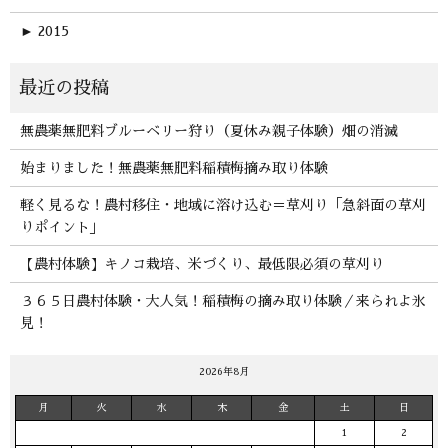
►
2015
無農薬無肥料ブルーベリー狩り（夏休み親子体験）畑の消滅
始まりました！無農薬無肥料稲積梅摘み取り体験
軽く見るな！農村移住・地域に溶け込む＝草刈り「急斜面の草刈
りポイント」
【農村体験】キノコ栽培、米づくり、最低限必須の草刈り
３６５日農村体験・大人気！稲積梅の摘み取り体験／来られよ氷
見！
2026年8月
月
火
水
木
金
土
日
1
2