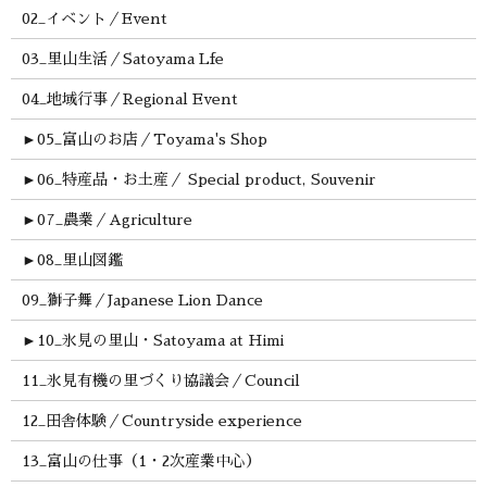
02_イベント／Event
03_里山生活／Satoyama Lfe
04_地域行事／Regional Event
►
05_富山のお店／Toyama's Shop
►
06_特産品・お土産／ Special product, Souvenir
►
07_農業／Agriculture
►
08_里山図鑑
09_獅子舞／Japanese Lion Dance
►
10_氷見の里山・Satoyama at Himi
11_氷見有機の里づくり協議会／Council
12_田舎体験／Countryside experience
13_富山の仕事（1・2次産業中心）