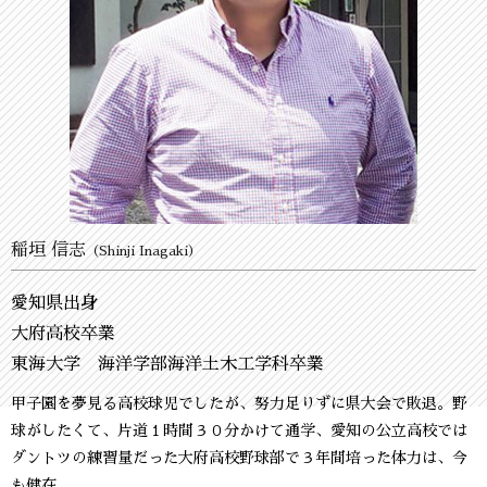
稲垣 信志
（Shinji Inagaki）
愛知県出身
大府高校卒業
東海大学 海洋学部海洋土木工学科卒業
甲子園を夢見る高校球児でしたが、努力足りずに県大会で敗退。野
球がしたくて、片道１時間３０分かけて通学、愛知の公立高校では
ダントツの練習量だった大府高校野球部で３年間培った体力は、今
も健在。