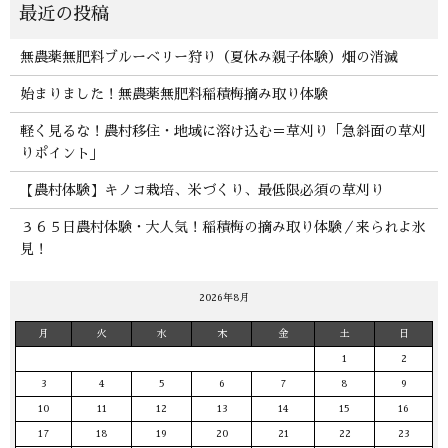
無農薬無肥料ブルーベリー狩り（夏休み親子体験）畑の消滅
始まりました！無農薬無肥料稲積梅摘み取り体験
軽く見るな！農村移住・地域に溶け込む＝草刈り「急斜面の草刈
りポイント」
【農村体験】キノコ栽培、米づくり、最低限必須の草刈り
３６５日農村体験・大人気！稲積梅の摘み取り体験／来られよ氷
見！
2026年8月
月
火
水
木
金
土
日
1
2
3
4
5
6
7
8
9
10
11
12
13
14
15
16
17
18
19
20
21
22
23