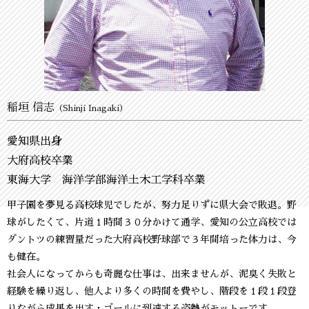
稲垣 信志
（Shinji Inagaki）
愛知県出身
大府高校卒業
東海大学 海洋学部海洋土木工学科卒業
甲子園を夢見る高校球児でしたが、努力足りずに県大会で敗退。野
球がしたくて、片道１時間３０分かけて通学、愛知の公立高校では
ダントツの練習量だった大府高校野球部で３年間培った体力は、今
も健在。
社会人になってからも奇麗な仕事は、出来ませんが、泥臭く失敗と
経験を繰り返し、他人より多くの時間を費やし、階段を１段１段登
りながら成果を出す・ゴールに到達する姿勢がモットーです。