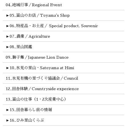
04_地域行事／Regional Event
►
05_富山のお店／Toyama's Shop
►
06_特産品・お土産／ Special product, Souvenir
►
07_農業／Agriculture
►
08_里山図鑑
09_獅子舞／Japanese Lion Dance
►
10_氷見の里山・Satoyama at Himi
11_氷見有機の里づくり協議会／Council
12_田舎体験／Countryside experience
13_富山の仕事（1・2次産業中心）
►
15_田舎暮らし前の情報
►
16_ひみ里山くらぶ