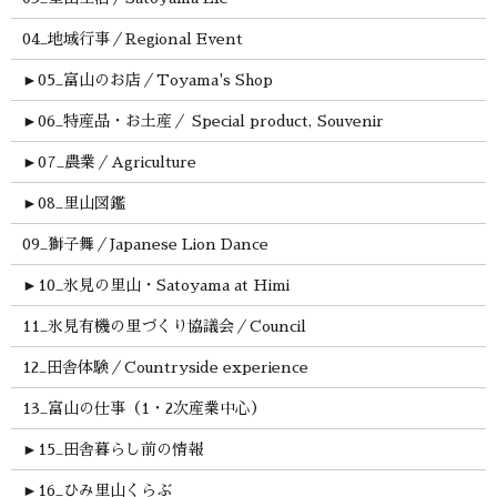
04_地域行事／Regional Event
►
05_富山のお店／Toyama's Shop
►
06_特産品・お土産／ Special product, Souvenir
►
07_農業／Agriculture
►
08_里山図鑑
09_獅子舞／Japanese Lion Dance
►
10_氷見の里山・Satoyama at Himi
11_氷見有機の里づくり協議会／Council
12_田舎体験／Countryside experience
13_富山の仕事（1・2次産業中心）
►
15_田舎暮らし前の情報
►
16_ひみ里山くらぶ