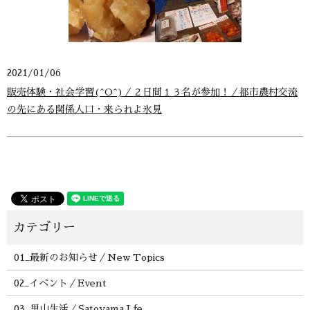
2021/01/06
販売体験・社会学習(^O^)／２日間１３名が参加！／都市農村交流
の先にある関係人口・来られよ氷見
01_最新のお知らせ／New Topics
02_イベント／Event
03_里山生活／Satoyama Lfe