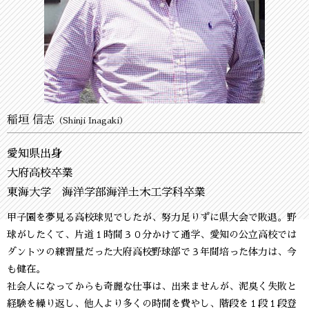
稲垣 信志
（Shinji Inagaki）
愛知県出身
大府高校卒業
東海大学 海洋学部海洋土木工学科卒業
甲子園を夢見る高校球児でしたが、努力足りずに県大会で敗退。野
球がしたくて、片道１時間３０分かけて通学、愛知の公立高校では
ダントツの練習量だった大府高校野球部で３年間培った体力は、今
も健在。
社会人になってからも奇麗な仕事は、出来ませんが、泥臭く失敗と
経験を繰り返し、他人より多くの時間を費やし、階段を１段１段登