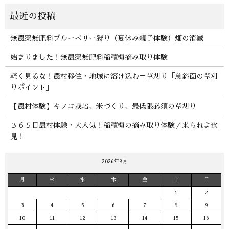
無農薬無肥料ブルーベリー狩り（夏休み親子体験）畑の消滅
始まりました！無農薬無肥料稲積梅摘み取り体験
軽く見るな！農村移住・地域に溶け込む＝草刈り「急斜面の草刈
りポイント」
【農村体験】キノコ栽培、米づくり、最低限必須の草刈り
３６５日農村体験・大人気！稲積梅の摘み取り体験／来られよ氷
見！
2026年8月
月
火
水
木
金
土
日
1
2
3
4
5
6
7
8
9
10
11
12
13
14
15
16