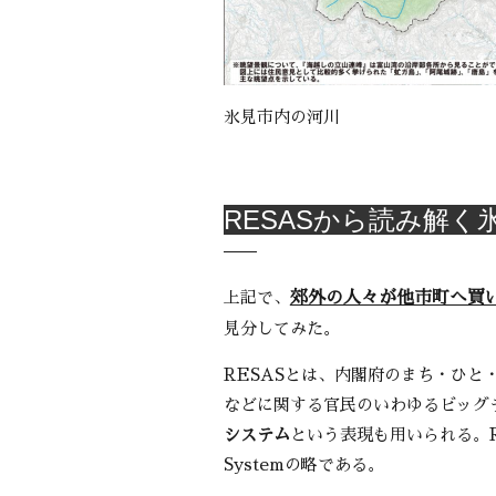
氷見市内の河川
RESASから読み解く
上記で、
郊外の人々が他市町へ買
見分してみた。
RESASとは、
内閣府
の
まち・ひと
などに関する官民のいわゆる
ビッグ
システム
という表現も用いられる。RESASは
Systemの略である。