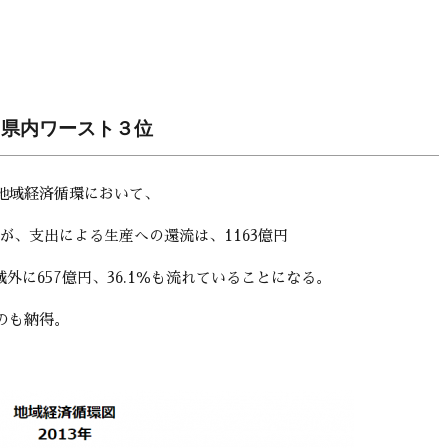
山県内ワースト３位
地域経済循環において、
るが、支出による生産への還流は、1163億円
域外に657億円、36.1％も流れていることになる。
のも納得。