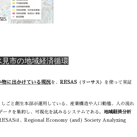
氷見市の地域経済循環
い物に出かけている現況
を、
RESAS
（
リーサス
）を使って実証
・しごと創生本部
が運用している、
産業構造
や
人口
動態、人の流れ
データ
を集約し、
可視化
を試みるシステムである。
地域経済分析
、Regional Economy (and) Society Analyzing