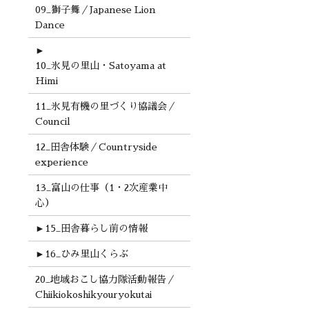
09_獅子舞／Japanese Lion
Dance
►
10_氷見の里山・Satoyama at
Himi
11_氷見有機の里づくり協議会／
Council
12_田舎体験／Countryside
experience
13_富山の仕事（1・2次産業中
心）
►
15_田舎暮らし前の情報
►
16_ひみ里山くらぶ
20_地域おこし協力隊活動報告／
Chiikiokoshikyouryokutai