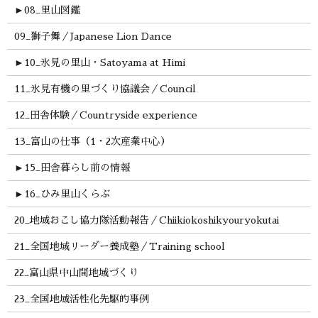
►
08_里山図鑑
09_獅子舞／Japanese Lion Dance
►
10_氷見の里山・Satoyama at Himi
11_氷見有機の里づくり協議会／Council
12_田舎体験／Countryside experience
13_富山の仕事（1・2次産業中心）
►
15_田舎暮らし前の情報
►
16_ひみ里山くらぶ
20_地域おこし協力隊活動報告／Chiikiokoshikyouryokutai
21_全国地域リーダー養成塾／Training school
22_富山県中山間地域づくり
23_全国地域活性化先駆的事例