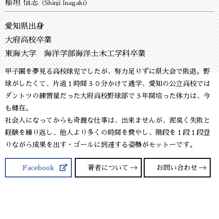
稲垣 信志
（Shinji Inagaki）
愛知県出身
大府高校卒業
東海大学 海洋学部海洋土木工学科卒業
甲子園を夢見る高校球児でしたが、努力足りずに県大会で敗退。野
球がしたくて、片道１時間３０分かけて通学、愛知の公立高校では
ダントツの練習量だった大府高校野球部で３年間培った体力は、今
も健在。
社会人になってからも奇麗な仕事は、出来ませんが、泥臭く失敗と
経験を繰り返し、他人より多くの時間を費やし、階段を１段１段登
りながら成果を出す・ゴールに到達する姿勢がモットーです。
Facebook
著者について
お問い合わせ