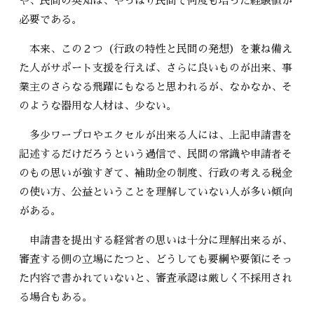
や、民間の英知は、やっぱり民間で何度も培った経験値が
必要である。
本来、この２つ（行政の特性と民間の発想）を兼ね備え
た人がサポート支援を行えば、さらに良いものが出来、事
業主のさらなる飛躍にもなると思われるが、なかなか、そ
のような器用な人材は、少ない。
多少ワープロやエクセルが出来る人には、上記申請書を
記述するだけだろうという過信で、民間の常識や申請者そ
のもの思いが強すぎて、補助金の制度、行政の考える税金
の使い方、公益ということを理解していない人が多い傾向
がある。
申請書を提出する経営者の思いは十分に理解出来るが、
審査する側の立場にたつと、どうしても要綱や要領にそっ
た内容で書かれていないと、審査承認は厳しく不採用され
る場合もある。