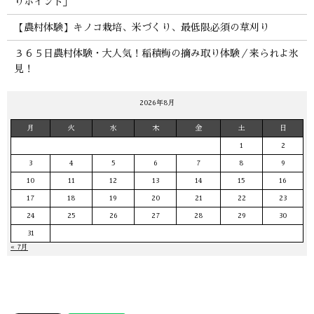
りポイント」
【農村体験】キノコ栽培、米づくり、最低限必須の草刈り
３６５日農村体験・大人気！稲積梅の摘み取り体験／来られよ氷
見！
2026年8月
月
火
水
木
金
土
日
1
2
3
4
5
6
7
8
9
10
11
12
13
14
15
16
17
18
19
20
21
22
23
24
25
26
27
28
29
30
31
« 7月