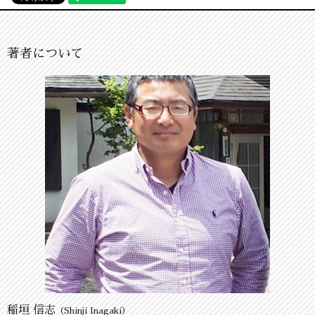
著者について
稲垣 信志
（Shinji Inagaki）