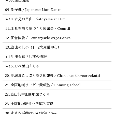
►
08_里山図鑑
09_獅子舞／Japanese Lion Dance
►
10_氷見の里山・Satoyama at Himi
11_氷見有機の里づくり協議会／Council
12_田舎体験／Countryside experience
13_富山の仕事（1・2次産業中心）
►
15_田舎暮らし前の情報
►
16_ひみ里山くらぶ
20_地域おこし協力隊活動報告／Chiikiokoshikyouryokutai
21_全国地域リーダー養成塾／Training school
22_富山県中山間地域づくり
23_全国地域活性化先駆的事例
30_小さな活動のSEO対策／Seo