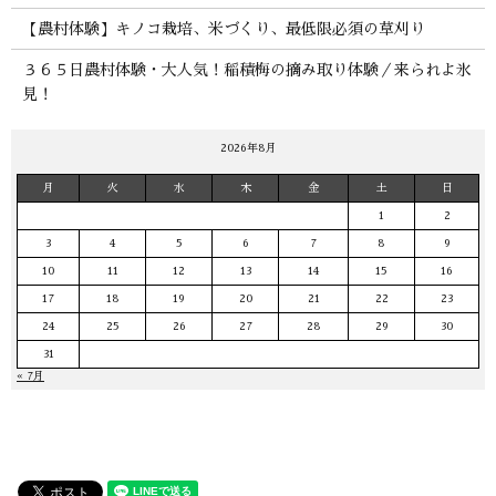
【農村体験】キノコ栽培、米づくり、最低限必須の草刈り
３６５日農村体験・大人気！稲積梅の摘み取り体験／来られよ氷
見！
2026年8月
月
火
水
木
金
土
日
1
2
3
4
5
6
7
8
9
10
11
12
13
14
15
16
17
18
19
20
21
22
23
24
25
26
27
28
29
30
31
« 7月