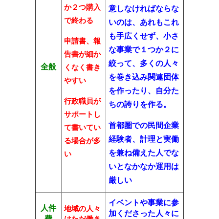
か２つ購入
意しなければならな
で終わる
いのは、あれもこれ
も手広くせず、小さ
申請書、報
な事業で１つか２に
告書が細か
絞って、多くの人々
全般
くなく書き
を巻き込み関連団体
やすい
を作ったり、自分た
行政職員が
ちの誇りを作る。
サポートし
首都圏での民間企業
て書いてい
経験者、計理と実働
る場合が多
を兼ね備えた人でな
い
いとなかなか運用は
厳しい
イベントや事業に参
人件
地域の人々
加くださった人々に
費
はただ働き