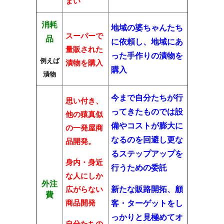
まい
消耗
地域の婆ちゃんたち
スーパーで
品
に依頼し、地域にあ
量販された
った手作りの漬物を
例えば
漬物を購入
購入
漬物
今まで自分たちが行
思い付き、
ってきたものでは設
他の猿真似
備やコストが膨大に
の一発屋商
なるのを回避し更な
品開発。
るステップアップを
身内・身近
行うための委託
な人にしか
外注
広がらない
新たな販路開拓、顧
費
商品開発
客・ターゲットをし
っかりと見極めてオ
自分たちの