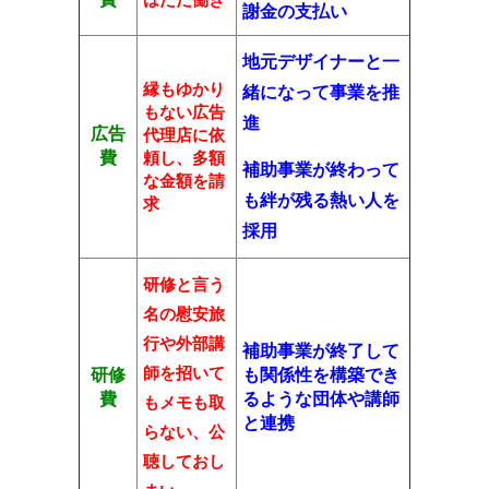
謝金の支払い
地元デザイナーと一
縁もゆかり
緒になって事業を推
もない広告
進
広告
代理店に依
費
頼し、多額
補助事業が終わって
な金額を請
も絆が残る熱い人を
求
採用
研修と言う
名の慰安旅
行や外部講
補助事業が終了して
師を招いて
研修
も関係性を構築でき
費
るような団体や講師
もメモも取
と連携
らない、公
聴しておし