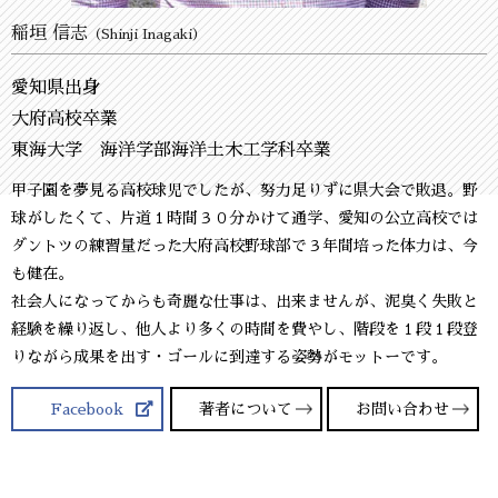
稲垣 信志
（Shinji Inagaki）
愛知県出身
大府高校卒業
東海大学 海洋学部海洋土木工学科卒業
甲子園を夢見る高校球児でしたが、努力足りずに県大会で敗退。野
球がしたくて、片道１時間３０分かけて通学、愛知の公立高校では
ダントツの練習量だった大府高校野球部で３年間培った体力は、今
も健在。
社会人になってからも奇麗な仕事は、出来ませんが、泥臭く失敗と
経験を繰り返し、他人より多くの時間を費やし、階段を１段１段登
りながら成果を出す・ゴールに到達する姿勢がモットーです。
Facebook
著者について
お問い合わせ