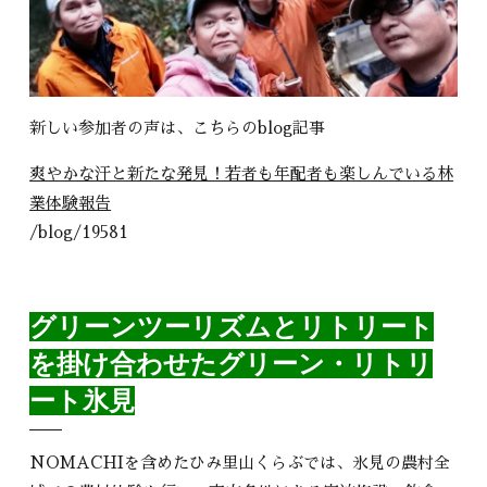
新しい参加者の声は、こちらのblog記事
爽やかな汗と新たな発見！若者も年配者も楽しんでいる林
業体験報告
/blog/19581
グリーンツーリズムとリトリート
を掛け合わせたグリーン・リトリ
ート氷見
NOMACHIを含めたひみ里山くらぶでは、氷見の農村全