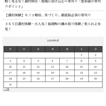
軽く見るな！農村移住・地域に溶け込む＝草刈り「急斜面の草刈
りポイント」
【農村体験】キノコ栽培、米づくり、最低限必須の草刈り
３６５日農村体験・大人気！稲積梅の摘み取り体験／来られよ氷
見！
2026年8月
月
火
水
木
金
土
日
1
2
3
4
5
6
7
8
9
10
11
12
13
14
15
16
17
18
19
20
21
22
23
24
25
26
27
28
29
30
31
« 7月