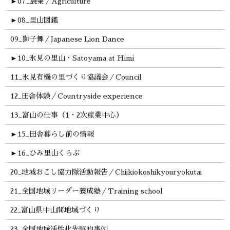
►
07_農業／Agriculture
►
08_里山図鑑
09_獅子舞／Japanese Lion Dance
►
10_氷見の里山・Satoyama at Himi
11_氷見有機の里づくり協議会／Council
12_田舎体験／Countryside experience
13_富山の仕事（1・2次産業中心）
►
15_田舎暮らし前の情報
►
16_ひみ里山くらぶ
20_地域おこし協力隊活動報告／Chiikiokoshikyouryokutai
21_全国地域リーダー養成塾／Training school
22_富山県中山間地域づくり
23_全国地域活性化先駆的事例