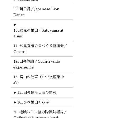
09_獅子舞／Japanese Lion
Dance
►
10_氷見の里山・Satoyama at
Himi
11_氷見有機の里づくり協議会／
Council
12_田舎体験／Countryside
experience
13_富山の仕事（1・2次産業中
心）
►
15_田舎暮らし前の情報
►
16_ひみ里山くらぶ
20_地域おこし協力隊活動報告／
Chiikiokoshikyouryokutai