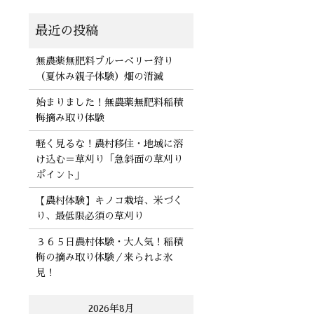
無農薬無肥料ブルーベリー狩り
（夏休み親子体験）畑の消滅
始まりました！無農薬無肥料稲積
梅摘み取り体験
軽く見るな！農村移住・地域に溶
け込む＝草刈り「急斜面の草刈り
ポイント」
【農村体験】キノコ栽培、米づく
り、最低限必須の草刈り
３６５日農村体験・大人気！稲積
梅の摘み取り体験／来られよ氷
見！
2026年8月