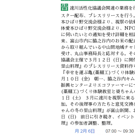
告
速川活性化協議会関連の業務を
スター配布、プレスリリースを行う
本ひばり野交流会様より、視察の依
体愛本ひばり野交流会様より、NP
に伺いたいとの通知を受け詳細を相
来、富山市内に脇之谷内のお米の配達
から取り組んでいる中山間地域チャ
受け、丸山事務局長と応対する。その
協議会主催で３月１２日（日）に開
里山料理』のプレスリリース資料作
『幸せを運ぶ亀(藁細工)づくり体
月１０日（金） 朝一、脇之谷内キ
振興センターよりエコファーマーに
(藁細工)づくり体験教室と婆ちゃ
１日（土） ３月に速川を視察に来
加。その後理事の方たちと意見交換
ゃんの冬の里山料理』が富山新聞、
日（日） 前日に引き続き、イベン
理』の参加者調整、整理。