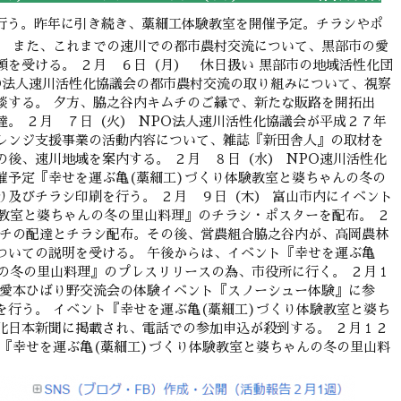
行う。昨年に引き続き、藁細工体験教室を開催予定。チラシやポ
。 また、これまでの速川での都市農村交流について、黒部市の愛
頼を受ける。 ２月 ６日（月） 休日扱い 黒部市の地域活性化団
O法人速川活性化協議会の都市農村交流の取り組みについて、視察
談する。 夕方、脇之谷内キムチのご縁で、新たな販路を開拓出
。 ２月 ７日（火） NPO法人速川活性化協議会が平成２７年
レンジ支援事業の活動内容について、雑誌『新田舎人』の取材を
後、速川地域を案内する。 ２月 ８日（水） NPO速川活性化
催予定『幸せを運ぶ亀(藁細工)づくり体験教室と婆ちゃんの冬の
り及びチラシ印刷を行う。 ２月 ９日（木） 富山市内にイベント
験教室と婆ちゃんの冬の里山料理』のチラシ・ポスターを配布。 ２
ムチの配達とチラシ配布。その後、営農組合脇之谷内が、高岡農林
ついての説明を受ける。 午後からは、イベント『幸せを運ぶ亀
んの冬の里山料理』のプレスリリースの為、市役所に行く。 ２月１
る愛本ひばり野交流会の体験イベント『スノーシュー体験』に参
を行う。 イベント『幸せを運ぶ亀(藁細工)づくり体験教室と婆ち
北日本新聞に掲載され、電話での参加申込が殺到する。 ２月１２
ト『幸せを運ぶ亀(藁細工)づくり体験教室と婆ちゃんの冬の里山料