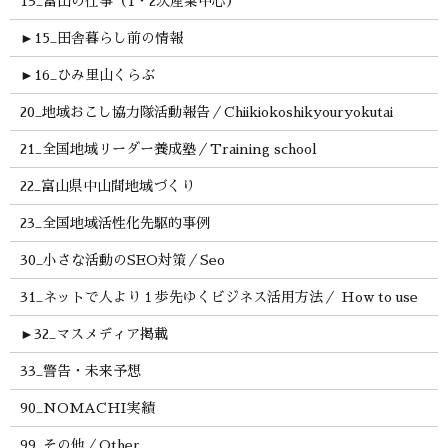
13_富山の仕事（1・2次産業中心）
►
15_田舎暮らし前の情報
►
16_ひみ里山くらぶ
20_地域おこし協力隊活動報告／Chiikiokoshikyouryokutai
21_全国地域リーダー養成塾／Training school
22_富山県中山間地域づくり
23_全国地域活性化先駆的事例
30_小さな活動のSEO対策／Seo
31_ネットで人より１歩先ゆくビジネス活用方法／ How to use
►
32_マスメディア掲載
33_警告・未来予想
90_NOMACHI実績
99_その他／Other