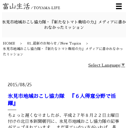
メ
氷見市地域おこし協力隊・『新たなトマト栽培の力』メディアに書か
れなかったミッション
HOME
01_最新のお知らせ／New Topics
氷見市地域おこし協力隊・『新たなトマト栽培の力』メディアに書かれなかっ
たミッション
Select Language
▼
2015/08/25
氷見市地域おこし協力隊 『６人得意分野で活
躍』
ちょっと遅くなりましたが、平成２７年８月２２日土曜日
付けの北日本新聞朝刊に、氷見市地域おこし協力隊の記事
がアップされています。 まだ見ていない方がいれば、是