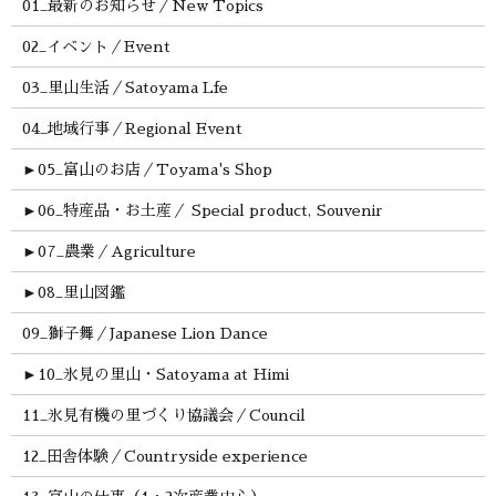
01_最新のお知らせ／New Topics
02_イベント／Event
03_里山生活／Satoyama Lfe
04_地域行事／Regional Event
►
05_富山のお店／Toyama's Shop
►
06_特産品・お土産／ Special product, Souvenir
►
07_農業／Agriculture
►
08_里山図鑑
09_獅子舞／Japanese Lion Dance
►
10_氷見の里山・Satoyama at Himi
11_氷見有機の里づくり協議会／Council
12_田舎体験／Countryside experience