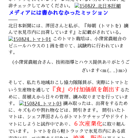
非チェックしてみてください。
メディアには書かれなかったミッション
北日本新聞には、澤田さんと私が、『毎朝（トマトを）摘
んで氷見市内に出荷しています』と記載がされている。
このトマト栽培は、小窪営農組合の
ビニールハウスの１画を借りて、試験的に行われていま
す。
（小窪営農組合さん、技術指導とハウス提供ありがとうご
ざいます<m(_ _)m>）
そして、私たち地域おこし協力隊隊員が、実際にトマトと
『食』の付加価値を創出す
いう生産物を通して
るた
めに、苗植えから日々の管理、摘み取りまでを行っていま
す。
摘み取ったは、出荷をするため
に、キズものや割れ物などは、間引きます。 間引いたト
マトは、シェフ澤田さんらがトマトケチャップやドライト
６次産業化
マトにしようと試作中であり、
に取り組ん
でいます。 トマトを自ら軽トラックで氷見市内にある直