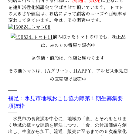
流通、販売
売店に行って出荷する行為は、
に至ること
を速川活性化協議会で学ばさせて頂いています。 トマト
の大きさや値段は、お店によって顧客のニーズや回転率が
変わってきています。今は、その調査中です。
摘み取ったトマトの中でも、極上品
は、みのりの番屋で販売中
※包装・値段は、他店と異なります
その他トマトは、JAグリーン、HAPPY、アルビス氷見店
の直売店で販売中
補足：氷見市地域おこし協力隊第１期生募集要
項抜粋
氷見市の食資源を中心に、地域の「食」とそれをとりま
く地域の様々な課題を解決しつつ、「食」の付加価値を創
出し、生産から加工、流通、販売に至るまでの６次産業化