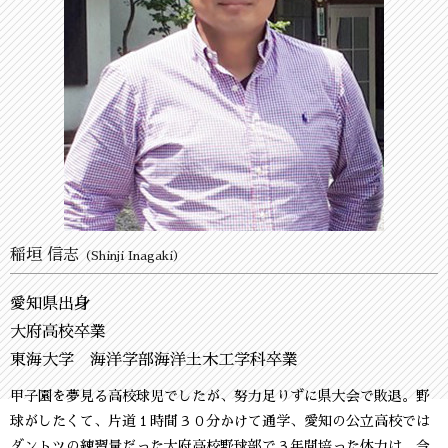
稲垣 信志
（Shinji Inagaki）
愛知県出身
大府高校卒業
東海大学 海洋学部海洋土木工学科卒業
甲子園を夢見る高校球児でしたが、努力足りずに県大会で敗退。野
球がしたくて、片道１時間３０分かけて通学、愛知の公立高校では
ダントツの練習量だった大府高校野球部で３年間培った体力は、今