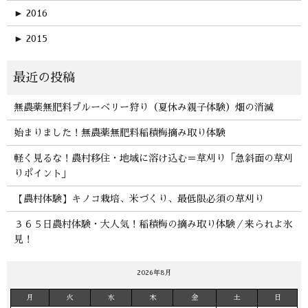
►
2016
►
2015
無農薬無肥料ブルーベリー狩り（夏休み親子体験）畑の消滅
始まりました！無農薬無肥料稲積梅摘み取り体験
軽く見るな！農村移住・地域に溶け込む＝草刈り「急斜面の草刈
りポイント」
【農村体験】キノコ栽培、米づくり、最低限必須の草刈り
３６５日農村体験・大人気！稲積梅の摘み取り体験／来られよ氷
見！
2026年8月
月
火
水
木
金
土
日