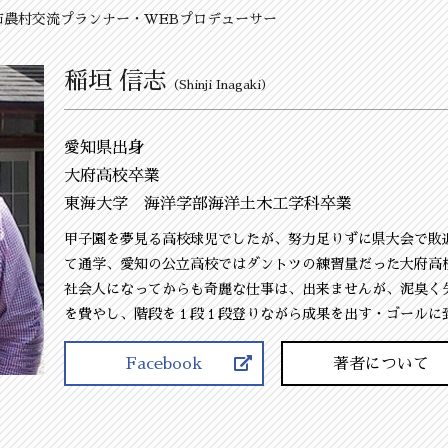
市農村交流プランナー・WEBプロデューサー
稲垣 信志
（Shinji Inagaki）
愛知県出身
大府高校卒業
東海大学 海洋学部海洋土木工学科卒業
甲子園を夢見る高校球児でしたが、努力足りずに県大会で敗
て通学、愛知の公立高校ではダントツの練習量だった大府高
社会人になってからも奇麗な仕事は、出来ませんが、泥臭く
を費やし、階段を１段１段登りながら成果を出す・ゴールに
Facebook
著者について