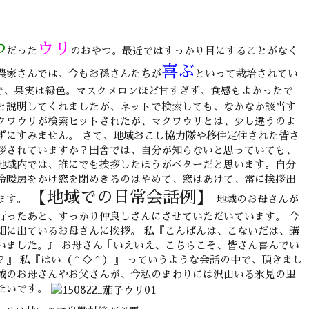
つ
ウリ
だった
のおやつ。最近ではすっかり目にすることがなく
喜ぶ
農家さんでは、今もお孫さんたちが
といって栽培されてい
で、果実は緑色。マスクメロンほど甘すぎず、食感もよかったで
と説明してくれましたが、ネットで検索しても、なかなか該当す
クワウリが検索ヒットされたが、マクワウリとは、少し違うのよ
ずにすみません。 さて、地域おこし協力隊や移住定住された皆さ
拶されていますか？田舎では、自分が知らないと思っていても、
地域内では、誰にでも挨拶したほうがベターだと思います。自分
冷暖房をかけ窓を閉めきるのはやめて、窓はあけて、常に挨拶出
【地域での日常会話例】
ます。
地域のお母さんが
行ったあと、すっかり仲良しさんにさせていただいています。 今
畑に出ているお母さんに挨拶。 私『こんばんは、こないだは、講
いました。』 お母さん『いえいえ、こちらこそ、皆さん喜んでい
？』 私『はい（＾◇＾）』 っていうような会話の中で、頂きまし
域のお母さんやお父さんが、今私のまわりには沢山いる氷見の里
たいです。