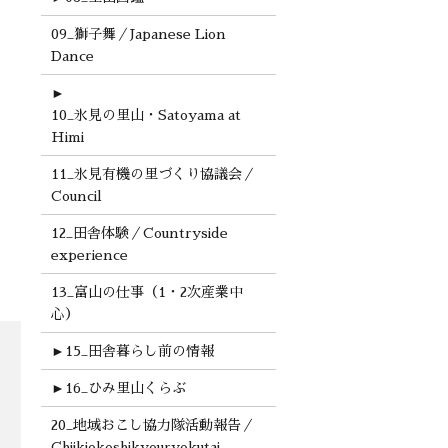
09_獅子舞／Japanese Lion
Dance
►
10_氷見の里山・Satoyama at
Himi
11_氷見有機の里づくり協議会／
Council
12_田舎体験／Countryside
experience
13_富山の仕事（1・2次産業中
心）
►
15_田舎暮らし前の情報
►
16_ひみ里山くらぶ
20_地域おこし協力隊活動報告／
Chiikiokoshikyouryokutai