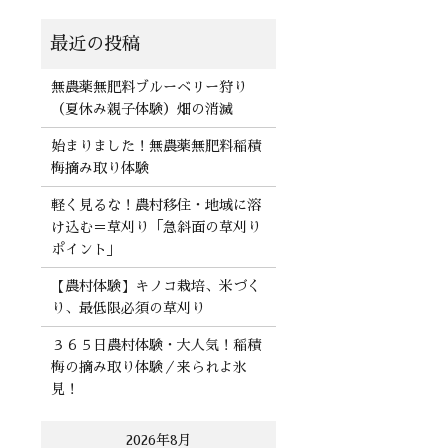
無農薬無肥料ブルーベリー狩り
（夏休み親子体験）畑の消滅
始まりました！無農薬無肥料稲積
梅摘み取り体験
軽く見るな！農村移住・地域に溶
け込む＝草刈り「急斜面の草刈り
ポイント」
【農村体験】キノコ栽培、米づく
り、最低限必須の草刈り
３６５日農村体験・大人気！稲積
梅の摘み取り体験／来られよ氷
見！
2026年8月