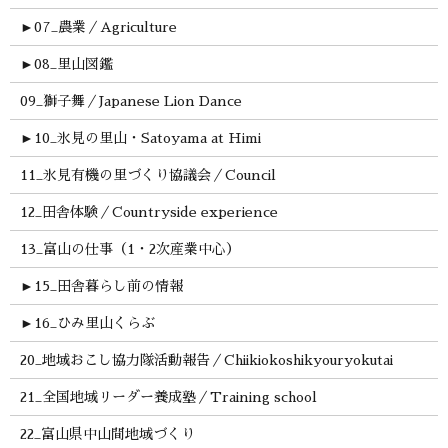
►
07_農業／Agriculture
►
08_里山図鑑
09_獅子舞／Japanese Lion Dance
►
10_氷見の里山・Satoyama at Himi
11_氷見有機の里づくり協議会／Council
12_田舎体験／Countryside experience
13_富山の仕事（1・2次産業中心）
►
15_田舎暮らし前の情報
►
16_ひみ里山くらぶ
20_地域おこし協力隊活動報告／Chiikiokoshikyouryokutai
21_全国地域リーダー養成塾／Training school
22_富山県中山間地域づくり