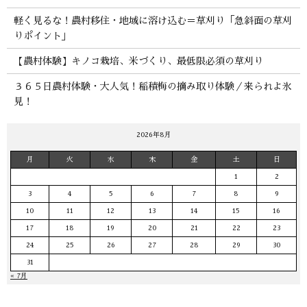
軽く見るな！農村移住・地域に溶け込む＝草刈り「急斜面の草刈
りポイント」
【農村体験】キノコ栽培、米づくり、最低限必須の草刈り
３６５日農村体験・大人気！稲積梅の摘み取り体験／来られよ氷
見！
2026年8月
月
火
水
木
金
土
日
1
2
3
4
5
6
7
8
9
10
11
12
13
14
15
16
17
18
19
20
21
22
23
24
25
26
27
28
29
30
31
« 7月