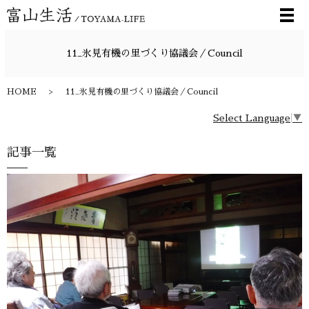
メ
11_氷見有機の里づくり協議会／Council
HOME
11_氷見有機の里づくり協議会／Council
Select Language
▼
記事一覧