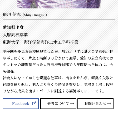
稲垣 信志
（Shinji Inagaki）
愛知県出身
大府高校卒業
東海大学 海洋学部海洋土木工学科卒業
甲子園を夢見る高校球児でしたが、努力足りずに県大会で敗退。野
球がしたくて、片道１時間３０分かけて通学、愛知の公立高校では
ダントツの練習量だった大府高校野球部で３年間培った体力は、今
も健在。
社会人になってからも奇麗な仕事は、出来ませんが、泥臭く失敗と
経験を繰り返し、他人より多くの時間を費やし、階段を１段１段登
りながら成果を出す・ゴールに到達する姿勢がモットーです。
Facebook
著者について
お問い合わせ