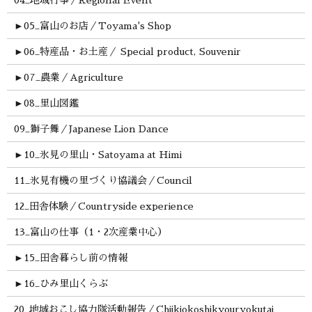
►
05_富山のお店／Toyama's Shop
►
06_特産品・お土産／ Special product, Souvenir
►
07_農業／Agriculture
►
08_里山図鑑
09_獅子舞／Japanese Lion Dance
►
10_氷見の里山・Satoyama at Himi
11_氷見有機の里づくり協議会／Council
12_田舎体験／Countryside experience
13_富山の仕事（1・2次産業中心）
►
15_田舎暮らし前の情報
►
16_ひみ里山くらぶ
20_地域おこし協力隊活動報告／Chiikiokoshikyouryokutai