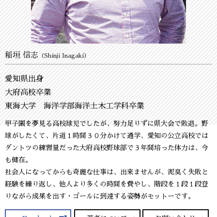
稲垣 信志
（Shinji Inagaki）
愛知県出身
大府高校卒業
東海大学 海洋学部海洋土木工学科卒業
甲子園を夢見る高校球児でしたが、努力足りずに県大会で敗退。野
球がしたくて、片道１時間３０分かけて通学、愛知の公立高校では
ダントツの練習量だった大府高校野球部で３年間培った体力は、今
も健在。
社会人になってからも奇麗な仕事は、出来ませんが、泥臭く失敗と
経験を繰り返し、他人より多くの時間を費やし、階段を１段１段登
りながら成果を出す・ゴールに到達する姿勢がモットーです。