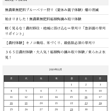
無農薬無肥料ブルーベリー狩り（夏休み親子体験）畑の消滅
始まりました！無農薬無肥料稲積梅摘み取り体験
軽く見るな！農村移住・地域に溶け込む＝草刈り「急斜面の草刈
りポイント」
【農村体験】キノコ栽培、米づくり、最低限必須の草刈り
３６５日農村体験・大人気！稲積梅の摘み取り体験／来られよ氷
見！
2019年11月
月
火
水
木
金
土
日
1
2
3
4
5
6
7
8
9
10
11
12
13
14
15
16
17
18
19
20
21
22
23
24
25
26
27
28
29
30