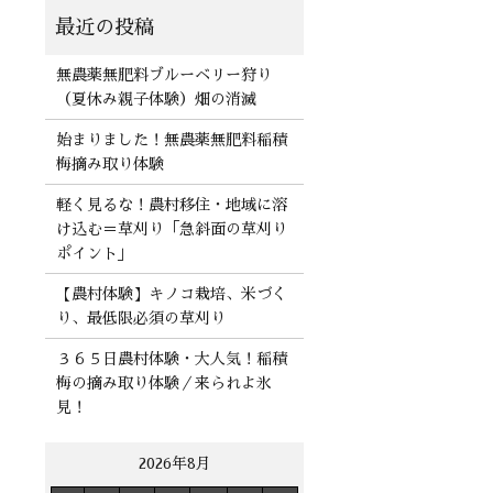
無農薬無肥料ブルーベリー狩り
（夏休み親子体験）畑の消滅
始まりました！無農薬無肥料稲積
梅摘み取り体験
軽く見るな！農村移住・地域に溶
け込む＝草刈り「急斜面の草刈り
ポイント」
【農村体験】キノコ栽培、米づく
り、最低限必須の草刈り
３６５日農村体験・大人気！稲積
梅の摘み取り体験／来られよ氷
見！
2026年8月