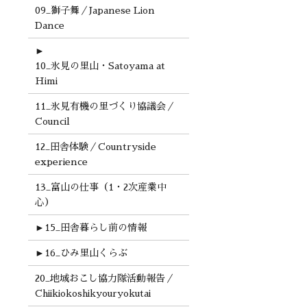
09_獅子舞／Japanese Lion
Dance
►
10_氷見の里山・Satoyama at
Himi
11_氷見有機の里づくり協議会／
Council
12_田舎体験／Countryside
experience
13_富山の仕事（1・2次産業中
心）
►
15_田舎暮らし前の情報
►
16_ひみ里山くらぶ
20_地域おこし協力隊活動報告／
Chiikiokoshikyouryokutai