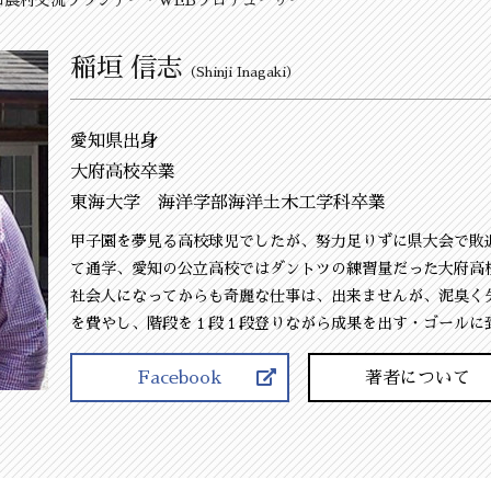
稲垣 信志
（Shinji Inagaki）
愛知県出身
大府高校卒業
東海大学 海洋学部海洋土木工学科卒業
甲子園を夢見る高校球児でしたが、努力足りずに県大会で敗
て通学、愛知の公立高校ではダントツの練習量だった大府高
社会人になってからも奇麗な仕事は、出来ませんが、泥臭く
を費やし、階段を１段１段登りながら成果を出す・ゴールに
Facebook
著者について