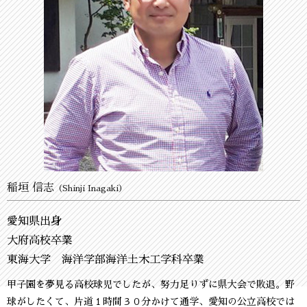
稲垣 信志
（Shinji Inagaki）
愛知県出身
大府高校卒業
東海大学 海洋学部海洋土木工学科卒業
甲子園を夢見る高校球児でしたが、努力足りずに県大会で敗退。野
球がしたくて、片道１時間３０分かけて通学、愛知の公立高校では