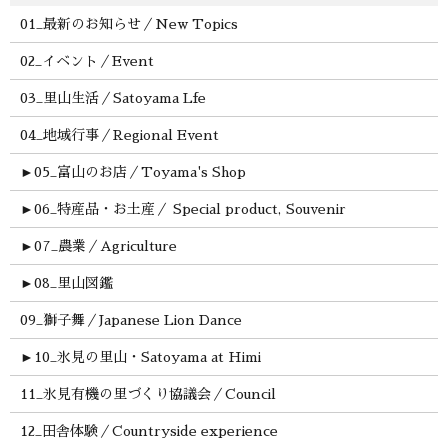
01_最新のお知らせ／New Topics
02_イベント／Event
03_里山生活／Satoyama Lfe
04_地域行事／Regional Event
►
05_富山のお店／Toyama's Shop
►
06_特産品・お土産／ Special product, Souvenir
►
07_農業／Agriculture
►
08_里山図鑑
09_獅子舞／Japanese Lion Dance
►
10_氷見の里山・Satoyama at Himi
11_氷見有機の里づくり協議会／Council
12_田舎体験／Countryside experience