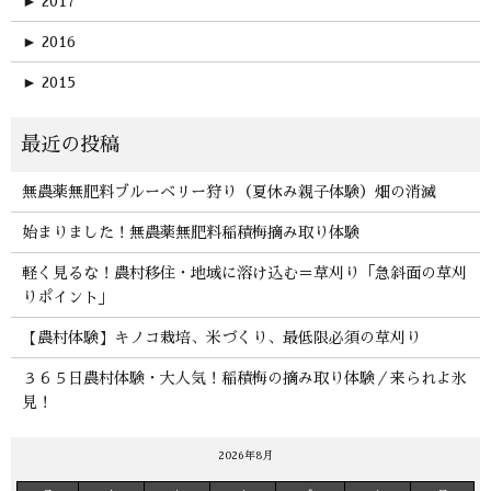
►
2017
►
2016
►
2015
無農薬無肥料ブルーベリー狩り（夏休み親子体験）畑の消滅
始まりました！無農薬無肥料稲積梅摘み取り体験
軽く見るな！農村移住・地域に溶け込む＝草刈り「急斜面の草刈
りポイント」
【農村体験】キノコ栽培、米づくり、最低限必須の草刈り
３６５日農村体験・大人気！稲積梅の摘み取り体験／来られよ氷
見！
2026年8月