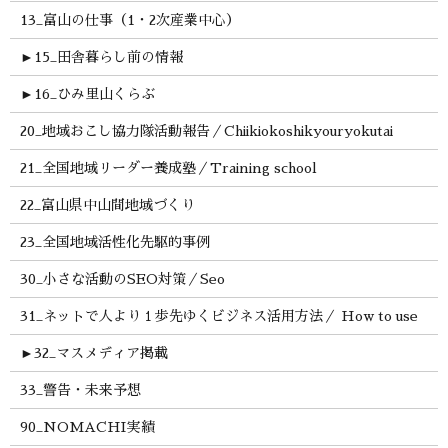
13_富山の仕事（1・2次産業中心）
►
15_田舎暮らし前の情報
►
16_ひみ里山くらぶ
20_地域おこし協力隊活動報告／Chiikiokoshikyouryokutai
21_全国地域リーダー養成塾／Training school
22_富山県中山間地域づくり
23_全国地域活性化先駆的事例
30_小さな活動のSEO対策／Seo
31_ネットで人より１歩先ゆくビジネス活用方法／ How to use
►
32_マスメディア掲載
33_警告・未来予想
90_NOMACHI実績