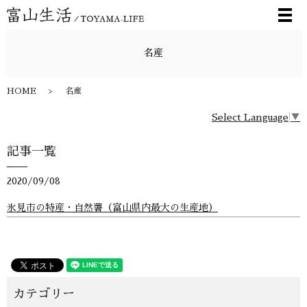
メ
名産
HOME
名産
Select Language
▼
記事一覧
2020/09/08
氷見市の特産・自然薯（富山県内最大の生産地）