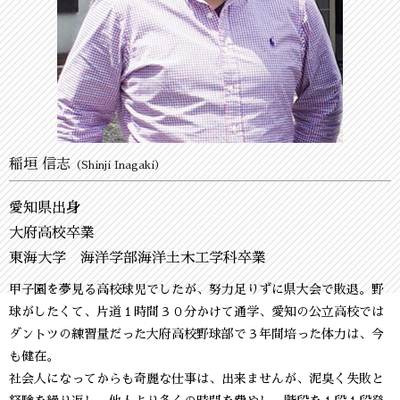
稲垣 信志
（Shinji Inagaki）
愛知県出身
大府高校卒業
東海大学 海洋学部海洋土木工学科卒業
甲子園を夢見る高校球児でしたが、努力足りずに県大会で敗退。野
球がしたくて、片道１時間３０分かけて通学、愛知の公立高校では
ダントツの練習量だった大府高校野球部で３年間培った体力は、今
も健在。
社会人になってからも奇麗な仕事は、出来ませんが、泥臭く失敗と