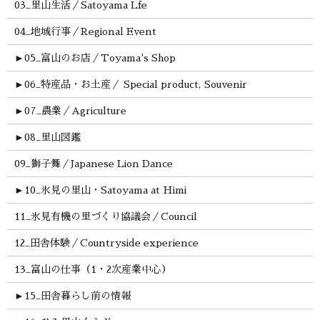
03_里山生活／Satoyama Lfe
04_地域行事／Regional Event
►
05_富山のお店／Toyama's Shop
►
06_特産品・お土産／ Special product, Souvenir
►
07_農業／Agriculture
►
08_里山図鑑
09_獅子舞／Japanese Lion Dance
►
10_氷見の里山・Satoyama at Himi
11_氷見有機の里づくり協議会／Council
12_田舎体験／Countryside experience
13_富山の仕事（1・2次産業中心）
►
15_田舎暮らし前の情報