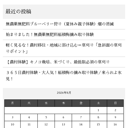
無農薬無肥料ブルーベリー狩り（夏休み親子体験）畑の消滅
始まりました！無農薬無肥料稲積梅摘み取り体験
軽く見るな！農村移住・地域に溶け込む＝草刈り「急斜面の草刈
りポイント」
【農村体験】キノコ栽培、米づくり、最低限必須の草刈り
３６５日農村体験・大人気！稲積梅の摘み取り体験／来られよ氷
見！
2026年8月
月
火
水
木
金
土
日
1
2
3
4
5
6
7
8
9
10
11
12
13
14
15
16