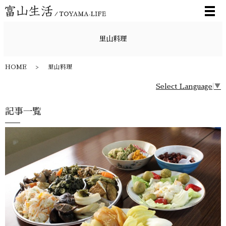
メ
里山料理
HOME
里山料理
Select Language
▼
記事一覧