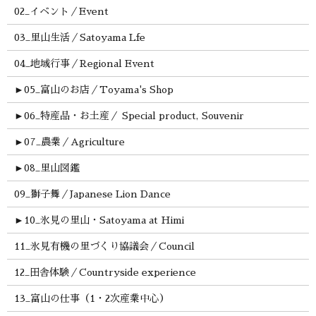
02_イベント／Event
03_里山生活／Satoyama Lfe
04_地域行事／Regional Event
►
05_富山のお店／Toyama's Shop
►
06_特産品・お土産／ Special product, Souvenir
►
07_農業／Agriculture
►
08_里山図鑑
09_獅子舞／Japanese Lion Dance
►
10_氷見の里山・Satoyama at Himi
11_氷見有機の里づくり協議会／Council
12_田舎体験／Countryside experience
13_富山の仕事（1・2次産業中心）