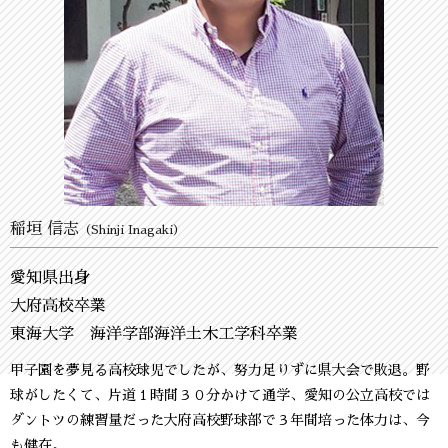
稲垣 信志
（Shinji Inagaki）
愛知県出身
大府高校卒業
東海大学 海洋学部海洋土木工学科卒業
甲子園を夢見る高校球児でしたが、努力足りずに県大会で敗退。野
球がしたくて、片道１時間３０分かけて通学、愛知の公立高校では
ダントツの練習量だった大府高校野球部で３年間培った体力は、今
も健在。