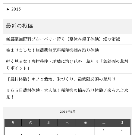
►
2015
無農薬無肥料ブルーベリー狩り（夏休み親子体験）畑の消滅
始まりました！無農薬無肥料稲積梅摘み取り体験
軽く見るな！農村移住・地域に溶け込む＝草刈り「急斜面の草刈
りポイント」
【農村体験】キノコ栽培、米づくり、最低限必須の草刈り
３６５日農村体験・大人気！稲積梅の摘み取り体験／来られよ氷
見！
2026年8月
月
火
水
木
金
土
日
1
2