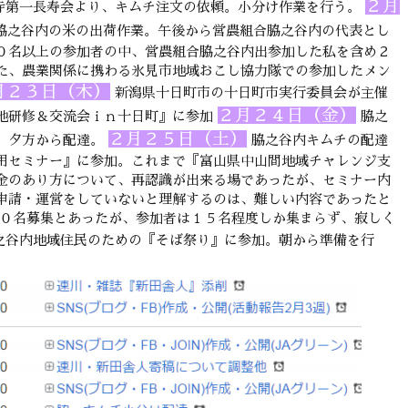
２月
寺第一長寿会より、キムチ注文の依頼。小分け作業を行う。
脇之谷内の米の出荷作業。午後から営農組合脇之谷内の代表とし
０名以上の参加者の中、営農組合脇之谷内出参加した私を含め２
た、農業関係に携わる氷見市地域おこし協力隊での参加したメン
月２３日（木）
新潟県十日町市の十日町市実行委員会が主催
２月２４日（金）
地研修＆交流会ｉｎ十日町』に参加
脇之
２月２５日（土）
、夕方から配達。
脇之谷内キムチの配達
用セミナー』に参加。これまで『富山県中山間地域チャレンジ支
金のあり方について、再認識が出来る場であったが、セミナー内
申請・運営をしていないと理解するのは、難しい内容であったと
７０名募集とあったが、参加者は１５名程度しか集まらず、寂しく
之谷内地域住民のための『そば祭り』に参加。朝から準備を行