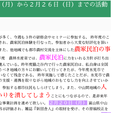
（月）から２月２６日（日）までの活動
が多く、今週も３件の研修会やセミナーに参加する。 昨年度のこ
され、農家民泊体験を行なった。参加者から大変な好評化を頂い
農家民泊の事
また、他地域でも都市農村交流を主体にした
農家民泊
年度 農林水産省では、
に力をいれる方針が打ち出
進んでいる。昨年度脇之谷内で行った農家民泊は、私自身は全国
うべき地域の方々にお願いして行ってきたが、今年度氷見市で
いなくて残念である。 昨年実施して感じたことだが、氷見市で農
の支援・連携を取りながら地域のおもてなし力を向上させていか
人
、参加する都市住民もしらけてしまう。また、中山間地域の
かりを潰してしまう
ことにもつながるので、是非来年
２月２０日（月）
な事業計画を進めて欲しい。
富山県中山
容が評価され、雑誌『新田舎人』の取材を受け、その原稿校正を