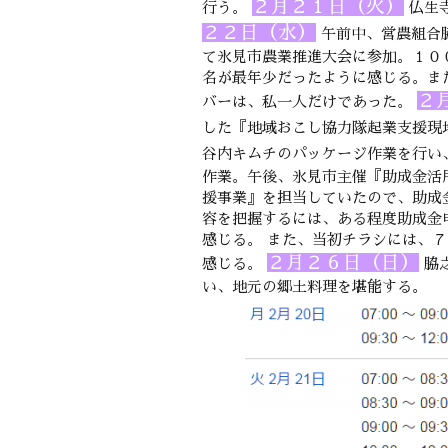
２月２１日（火）
行う。
仏生
２２日（水）
午前中、営農組合
て氷見市農業推進大会に参加。１０
名が最年少だったように感じる。ま
２
バーは、私一人だけであった。
した『地域おこし協力隊起業支援現
谷内キムチのパッケージ作業を行い
作業。午後、氷見市主催『助成金活
援事業』を担当していたので、助成
容を把握するには、ある程度助成金
感じる。 また、当初チラシには、
２月２６日（日）
感じる。
脇
い、地元の郷土料理を堪能する。