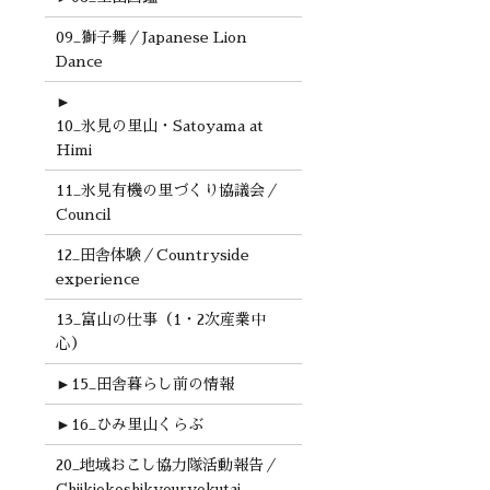
09_獅子舞／Japanese Lion
Dance
►
10_氷見の里山・Satoyama at
Himi
11_氷見有機の里づくり協議会／
Council
12_田舎体験／Countryside
experience
13_富山の仕事（1・2次産業中
心）
►
15_田舎暮らし前の情報
►
16_ひみ里山くらぶ
20_地域おこし協力隊活動報告／
Chiikiokoshikyouryokutai