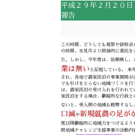
平成２９年２月２０日
報告
この時期、どうしても視察や研修会
の時期、氷見市より間接的に委託を
た。しかし、今年度は、依頼無し。
業は無い
と記憶している。 来
され、各地で農家民泊の事業展開が
でも引けをとらない地域づくりを行
は、農家民泊の受け入れを行われて
家民泊をする場合、継続的な行政と
ないと、受入側の地域も疲弊するし
口減
新規就農の足が
や
度以降継続的に地域力をつけるよう
間地域チャレンジ支援事業の活動内