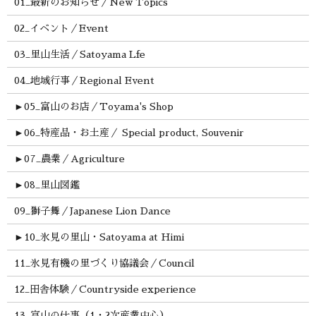
01_最新のお知らせ／New Topics
02_イベント／Event
03_里山生活／Satoyama Lfe
04_地域行事／Regional Event
►
05_富山のお店／Toyama's Shop
►
06_特産品・お土産／ Special product, Souvenir
►
07_農業／Agriculture
►
08_里山図鑑
09_獅子舞／Japanese Lion Dance
►
10_氷見の里山・Satoyama at Himi
11_氷見有機の里づくり協議会／Council
12_田舎体験／Countryside experience
13_富山の仕事（1・2次産業中心）