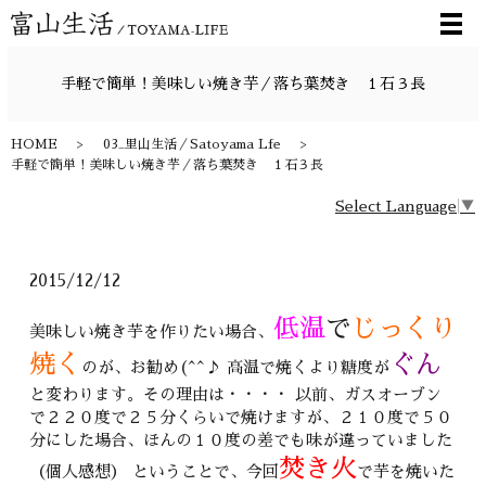
メ
手軽で簡単！美味しい焼き芋／落ち葉焚き １石３長
HOME
03_里山生活／Satoyama Lfe
手軽で簡単！美味しい焼き芋／落ち葉焚き １石３長
Select Language
▼
2015/12/12
低温
で
じっくり
美味しい焼き芋を作りたい場合、
焼く
ぐん
のが、お勧め(^^♪ 高温で焼くより糖度が
と変わります。その理由は・・・・ 以前、ガスオーブン
で２２０度で２５分くらいで焼けますが、２１０度で５０
分にした場合、ほんの１０度の差でも味が違っていました
焚き火
（個人感想） ということで、今回
で芋を焼いた