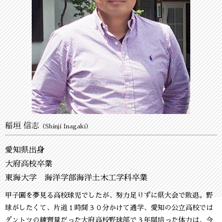
稲垣 信志
（Shinji Inagaki）
愛知県出身
大府高校卒業
東海大学 海洋学部海洋土木工学科卒業
甲子園を夢見る高校球児でしたが、努力足りずに県大会で敗退。野
球がしたくて、片道１時間３０分かけて通学、愛知の公立高校では
ダントツの練習量だった大府高校野球部で３年間培った体力は、今