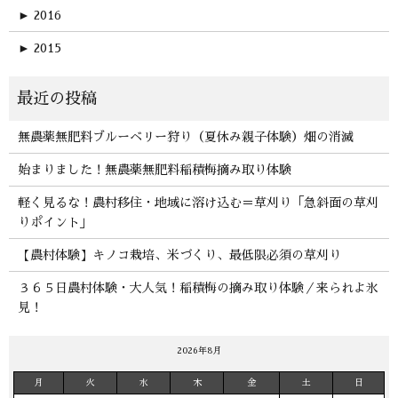
►
2016
►
2015
無農薬無肥料ブルーベリー狩り（夏休み親子体験）畑の消滅
始まりました！無農薬無肥料稲積梅摘み取り体験
軽く見るな！農村移住・地域に溶け込む＝草刈り「急斜面の草刈
りポイント」
【農村体験】キノコ栽培、米づくり、最低限必須の草刈り
３６５日農村体験・大人気！稲積梅の摘み取り体験／来られよ氷
見！
2026年8月
月
火
水
木
金
土
日