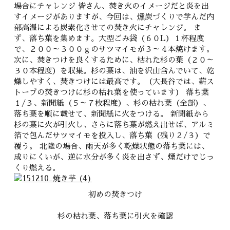
場合にチャレンジ 皆さん、焚き火のイメージだと炎を出
すイメージがありますが、今回は、燻炭づくりで学んだ内
部高温による炭素化させての焚き火にチャレンジ。 ま
ず、落ち葉を集めます。大型ごみ袋（６０L）１杯程度
で、２００～３００ｇのサツマイモが３～４本焼けます。
次に、焚きつけを良くするために、枯れた杉の葉（２０～
３０本程度）を収集。杉の葉は、油を沢山含んでいて、乾
燥しやすく、焚きつけには最高です。（大長谷では、薪ス
トーブの焚きつけに杉の枯れ葉を使っています） 落ち葉
１/３、新聞紙（５～７枚程度）、杉の枯れ葉（全部）、
落ち葉を順に載せて、新聞紙に火をつける。 新聞紙から
杉の葉に火が引火し、さらに落ち葉が燃え出せば、アルミ
箔で包んだサツマイモを投入し、落ち葉（残り２/３）で
覆う。 北陸の場合、雨天が多く乾燥状態の落ち葉には、
成りにくいが、逆に水分が多く炎を出さず、煙だけでじっ
くり燃える。
初めの焚きつけ
杉の枯れ葉、落ち葉に引火を確認