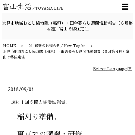
メ
氷見市地域おこし協力隊（稲垣）・田舎暮らし週間活動報告（８月第
４週）富山で移住定住
HOME
01_最新のお知らせ／New Topics
氷見市地域おこし協力隊（稲垣）・田舎暮らし週間活動報告（８月第４週）富
山で移住定住
Select Language
▼
2018/09/01
週に１回の協力隊活動報告。
稲刈り準備、
東京での講習・研修
、