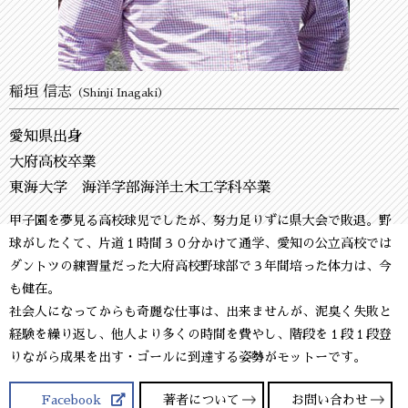
稲垣 信志
（Shinji Inagaki）
愛知県出身
大府高校卒業
東海大学 海洋学部海洋土木工学科卒業
甲子園を夢見る高校球児でしたが、努力足りずに県大会で敗退。野
球がしたくて、片道１時間３０分かけて通学、愛知の公立高校では
ダントツの練習量だった大府高校野球部で３年間培った体力は、今
も健在。
社会人になってからも奇麗な仕事は、出来ませんが、泥臭く失敗と
経験を繰り返し、他人より多くの時間を費やし、階段を１段１段登
りながら成果を出す・ゴールに到達する姿勢がモットーです。
Facebook
著者について
お問い合わせ