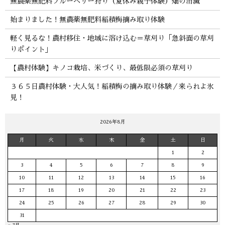
無農薬無肥料ブルーベリー狩り（夏休み親子体験）畑の消滅
始まりました！無農薬無肥料稲積梅摘み取り体験
軽く見るな！農村移住・地域に溶け込む＝草刈り「急斜面の草刈
りポイント」
【農村体験】キノコ栽培、米づくり、最低限必須の草刈り
３６５日農村体験・大人気！稲積梅の摘み取り体験／来られよ氷
見！
2026年8月
月
火
水
木
金
土
日
1
2
3
4
5
6
7
8
9
10
11
12
13
14
15
16
17
18
19
20
21
22
23
24
25
26
27
28
29
30
31