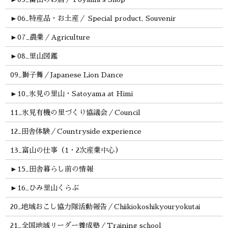
►
06_特産品・お土産／ Special product, Souvenir
►
07_農業／Agriculture
►
08_里山図鑑
09_獅子舞／Japanese Lion Dance
►
10_氷見の里山・Satoyama at Himi
11_氷見有機の里づくり協議会／Council
12_田舎体験／Countryside experience
13_富山の仕事（1・2次産業中心）
►
15_田舎暮らし前の情報
►
16_ひみ里山くらぶ
20_地域おこし協力隊活動報告／Chiikiokoshikyouryokutai
21_全国地域リーダー養成塾／Training school