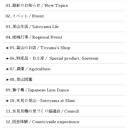
01_最新のお知らせ／New Topics
02_イベント／Event
03_里山生活／Satoyama Lfe
04_地域行事／Regional Event
►
05_富山のお店／Toyama's Shop
►
06_特産品・お土産／ Special product, Souvenir
►
07_農業／Agriculture
►
08_里山図鑑
09_獅子舞／Japanese Lion Dance
►
10_氷見の里山・Satoyama at Himi
11_氷見有機の里づくり協議会／Council
12_田舎体験／Countryside experience