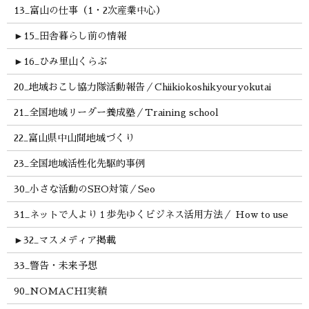
13_富山の仕事（1・2次産業中心）
►
15_田舎暮らし前の情報
►
16_ひみ里山くらぶ
20_地域おこし協力隊活動報告／Chiikiokoshikyouryokutai
21_全国地域リーダー養成塾／Training school
22_富山県中山間地域づくり
23_全国地域活性化先駆的事例
30_小さな活動のSEO対策／Seo
31_ネットで人より１歩先ゆくビジネス活用方法／ How to use
►
32_マスメディア掲載
33_警告・未来予想
90_NOMACHI実績