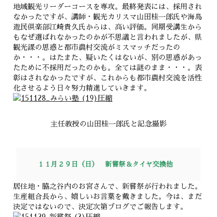
地域観光リーダーコースを専攻。最終発表には、採用され
なかったですが、講師・観光カリスマ山田桂一郎氏や海島
遊民倶楽部江崎貴久氏からは、高い評価。同期受講生から
もなぜ選ばれなかったのかが不思議と言われましたが、県
観光課の思惑と都市農村交流がミスマッチだったの
か・・・。はたまた、疑いたくはないが、別の思惑があっ
たために不採用だったのかも。全ては謎のまま・・・。表
彰はされなかったですが、これからも都市農村交流を活性
化させるよう日々努力精進していきます。
主任教授の山田桂一郎氏と記念撮影
１１月２９日（日） 新嘗祭＆タイヤ交換他
居住地・脇之谷内のお宮さんで、新嘗祭が行われました。
生産組合長から、嬉しいお言葉を戴きました。今は、まだ
決定ではないので、決定次第ブログでご報告します。