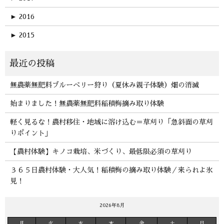
►
2016
►
2015
無農薬無肥料ブルーベリー狩り（夏休み親子体験）畑の消滅
始まりました！無農薬無肥料稲積梅摘み取り体験
軽く見るな！農村移住・地域に溶け込む＝草刈り「急斜面の草刈
りポイント」
【農村体験】キノコ栽培、米づくり、最低限必須の草刈り
３６５日農村体験・大人気！稲積梅の摘み取り体験／来られよ氷
見！
2026年8月
月
火
水
木
金
土
日