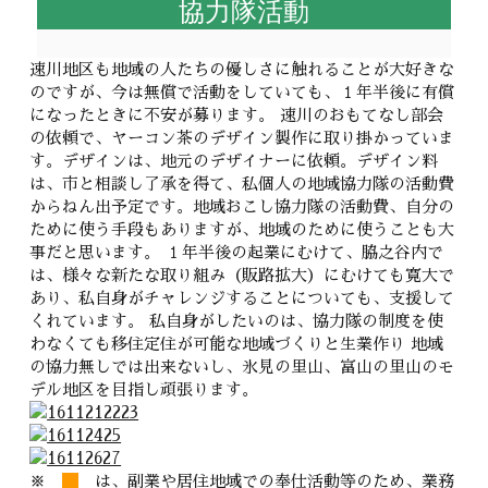
協力隊活動
速川地区も地域の人たちの優しさに触れることが大好きな
のですが、今は無償で活動をしていても、１年半後に有償
になったときに不安が募ります。 速川のおもてなし部会
の依頼で、ヤーコン茶のデザイン製作に取り掛かっていま
す。デザインは、地元のデザイナーに依頼。デザイン料
は、市と相談し了承を得て、私個人の地域協力隊の活動費
からねん出予定です。地域おこし協力隊の活動費、自分の
ために使う手段もありますが、地域のために使うことも大
事だと思います。 １年半後の起業にむけて、脇之谷内で
は、様々な新たな取り組み（販路拡大）にむけても寛大で
あり、私自身がチャレンジすることについても、支援して
くれています。 私自身がしたいのは、協力隊の制度を使
わなくても移住定住が可能な地域づくりと生業作り 地域
の協力無しでは出来ないし、氷見の里山、富山の里山のモ
デル地区を目指し頑張ります。
※
は、副業や居住地域での奉仕活動等のため、業務