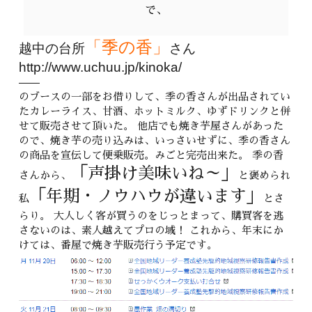
で、
「季の香」
越中の台所
さん
http://www.uchuu.jp/kinoka/
のブースの一部をお借りして、季の香さんが出品されてい
たカレーライス、甘酒、ホットミルク、ゆずドリンクと併
せて販売させて頂いた。 他店でも焼き芋屋さんがあった
ので、焼き芋の売り込みは、いっさいせずに、季の香さん
の商品を宣伝して便乗販売。みごと完売出来た。 季の香
「声掛け美味いね～」
さんから、
と褒められ
「年期・ノウハウが違います」
私
とさ
らり。 大人しく客が買うのをじっとまって、購買客を逃
さないのは、素人越えてプロの域！ これから、年末にか
けては、番屋で焼き芋販売行う予定です。