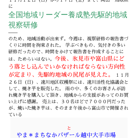
に
全国地域リーダー養成塾先駆的地域
視察研修
のため、地域活動が出来ず。今週は、視察研修の報告書づ
くりに時間を拘束された。 学ぶべきもの、気付きの多い
研修だったので、時間をかけて報告書を作成することに
今後、氷見市や富山県にど
は、ためらいはない。
う落とし込んでいかなければならない方向性
が定まり、先駆的地域の尻尾が見えた。
１１月
２６日（日）、速川地区収穫祭には、速川活性化協議会と
して、焼き芋を販売した。 雨の中、多くのお客さんが訪
れ焼き芋を購入して頂き、地域からの支援があってのお買
い上げに感謝。 売上は、３０名ほどで７０００円だった
が、焼いた焼き芋は、そのまま午後から富山市で開催され
ている
と
やま＊まちなかバザール越中大手市場