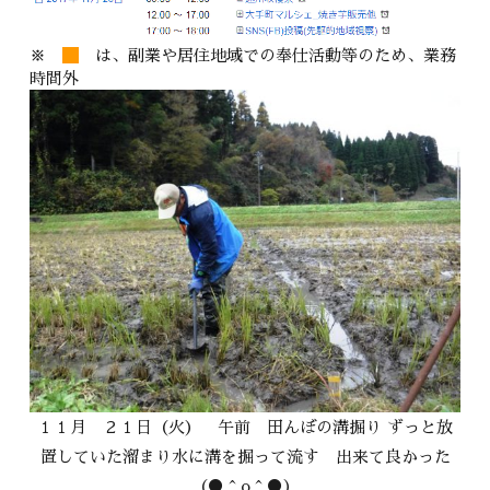
※
は、副業や居住地域での奉仕活動等のため、業務
時間外
１１月 ２１日（火） 午前 田んぼの溝掘り ずっと放
置していた溜まり水に溝を掘って流す 出来て良かった
（●＾o＾●）