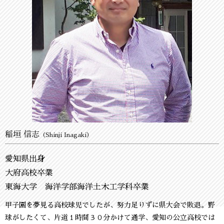
稲垣 信志
（Shinji Inagaki）
愛知県出身
大府高校卒業
東海大学 海洋学部海洋土木工学科卒業
甲子園を夢見る高校球児でしたが、努力足りずに県大会で敗退。野
球がしたくて、片道１時間３０分かけて通学、愛知の公立高校では