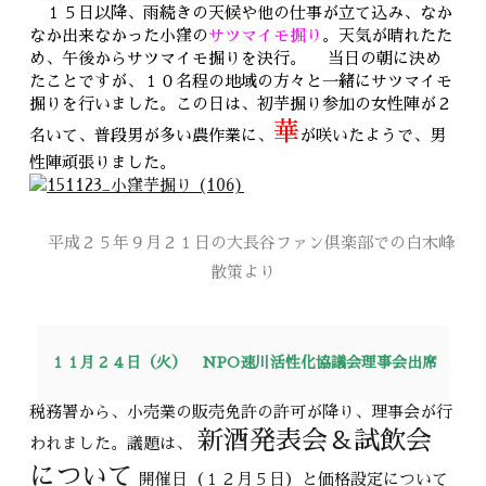
１５日以降、雨続きの天候や他の仕事が立て込み、なか
なか出来なかった小窪の
サツマイモ掘り
。天気が晴れたた
め、午後からサツマイモ掘りを決行。
当日の朝に決め
たことですが、１０名程の地域の方々と一緒にサツマイモ
掘りを行いました。この日は、初芋掘り参加の女性陣が２
華
名いて、普段男が多い農作業に、
が咲いたようで、男
性陣頑張りました。
平成２５年９月２１日の大長谷ファン倶楽部での白木峰
散策より
１１月２４日（火） NPO速川活性化協議会理事会出席
税務署から、小売業の販売免許の許可が降り、理事会が行
新酒発表会＆試飲会
われました。議題は、
について
開催日（１２月５日）と価格設定について