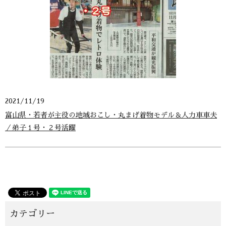
2021/11/19
富山県・若者が主役の地域おこし・丸まげ着物モデル＆人力車車夫
／弟子１号・２号活躍