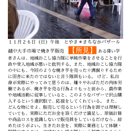
１１月２６日（日）午後 とやま＊まちなかバザール
【所見】
越中大手市場で焼き芋販売
ある偉い学
者さんは、地域おこし協力隊に単純作業をさせることを行
政や受入地域が悪いと批判する。また、地域おこし協力隊
の中にも、今回のような焼き芋を売ったり溝掘りするため
に田舎に来たのではないと言う隊員もいる。 けど、私自
身が実際にやってみて思うのは、嫌々やればただの肉体労
働であるが、焼き芋を売る行為よりもっと前から、農作業
や地域活動に従事していると、このようなバザーで沢山購
入するという選択肢で、応援をしてくれている。 また、
どんな物にせよ、販売して売るという行為を頭では理解し
ていても、実際にただお金を頂くだけで満足し、原価計算
や商品ロスを意識しないで販売員をしているだけなら、辞
めたほうがよい。生きたお金を、実際に業務として体験・